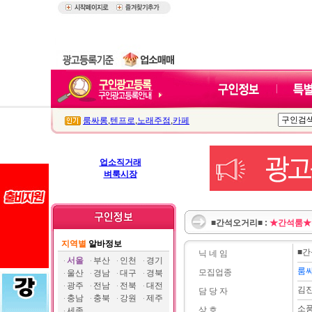
룸싸롱
,
텐프로
,
노래주점
,
카페
업소직거래
벼룩시장
■간석오거리■ :
★간석룸★
지역별
알바정보
■
닉 네 임
서울
부산
인천
경기
룸
모집업종
울산
경남
대구
경북
광주
전남
전북
대전
김
담 당 자
충남
충북
강원
제주
소
상 호
세종