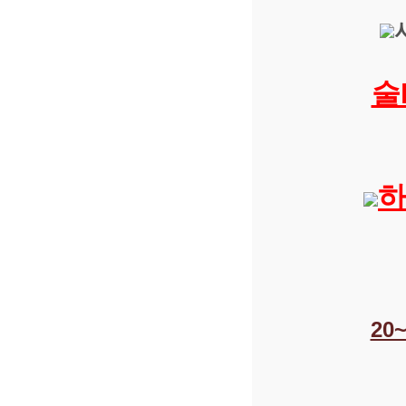
술
하
20