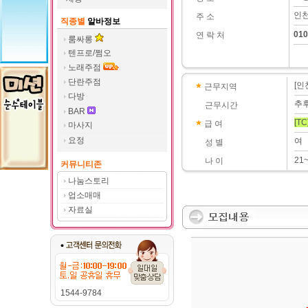
인천
주 소
직종별
알바정보
010
연 락 처
룸싸롱
텐프로/쩜오
노래주점
단란주점
[인
근무지역
다방
추
근무시간
BAR
[TC
급 여
마사지
요정
여
성 별
21
나 이
커뮤니티존
나눔스토리
업소매매
자료실
1544-9784