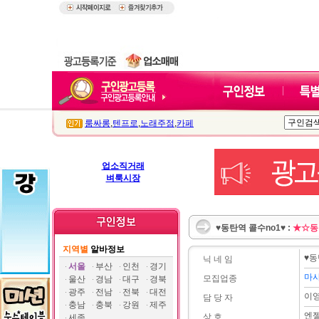
룸싸롱
,
텐프로
,
노래주점
,
카페
업소직거래
벼룩시장
♥동탄역 콜수no1♥ :
★☆동
지역별
알바정보
♥동
닉 네 임
서울
부산
인천
경기
마
모집업종
울산
경남
대구
경북
광주
전남
전북
대전
이
담 당 자
충남
충북
강원
제주
엔
상 호
세종