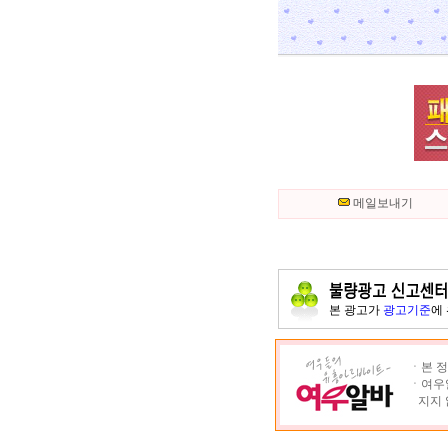
메일보내기
본 광고가
광고기준
에
ㆍ본 정
ㆍ여우알
지지 