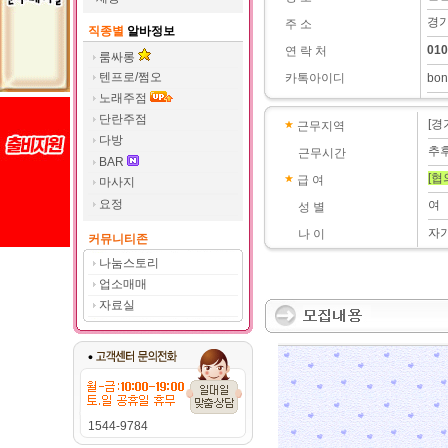
경기
주 소
직종별
알바정보
010
연 락 처
룸싸롱
텐프로/쩜오
카톡아이디
bon
노래주점
단란주점
[경
근무지역
다방
추
근무시간
BAR
[협
급 여
마사지
요정
여
성 별
자
나 이
커뮤니티존
나눔스토리
업소매매
자료실
1544-9784