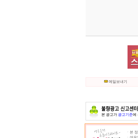
메일보내기
본 광고가
광고기준
에
ㆍ본 정
ㆍ여우알