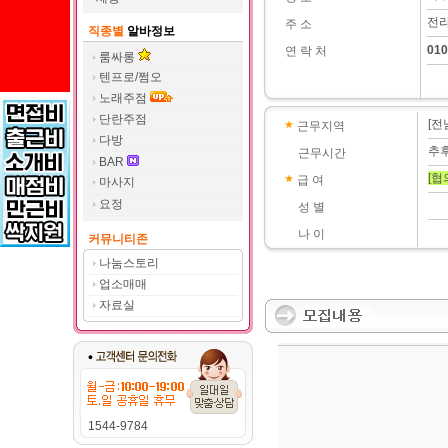
전라
주 소
직종별
알바정보
010
연 락 처
룸싸롱
텐프로/쩜오
노래주점
단란주점
[전
근무지역
다방
추
근무시간
BAR
[협
급 여
마사지
요정
성 별
나 이
커뮤니티존
나눔스토리
업소매매
자료실
1544-9784