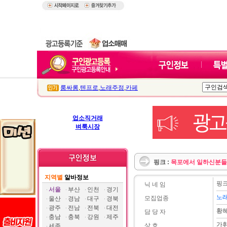
룸싸롱
,
텐프로
,
노래주점
,
카페
업소직거래
벼룩시장
핑크 :
목포에서 일하신분들
지역별
알바정보
핑
닉 네 임
서울
부산
인천
경기
노
모집업종
울산
경남
대구
경북
광주
전남
전북
대전
황
담 당 자
충남
충북
강원
제주
가
상 호
세종