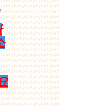
간
소
요