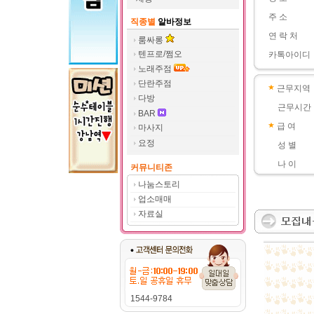
주 소
직종별
알바정보
연 락 처
룸싸롱
텐프로/쩜오
카톡아이디
노래주점
단란주점
근무지역
다방
근무시간
BAR
급 여
마사지
요정
성 별
나 이
커뮤니티존
나눔스토리
업소매매
자료실
1544-9784