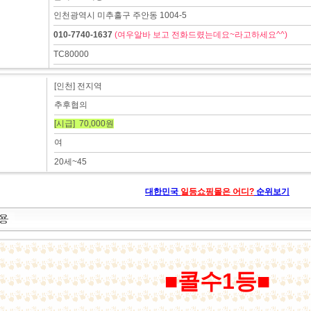
인천광역시 미추홀구 주안동 1004-5
010-7740-1637
(여우알바 보고 전화드렸는데요~라고하세요^^)
TC80000
[인천] 전지역
추후협의
[시급] 70,000원
여
20세~45
대한민국
일등쇼핑몰은 어디?
순위보기
■콜수1등■