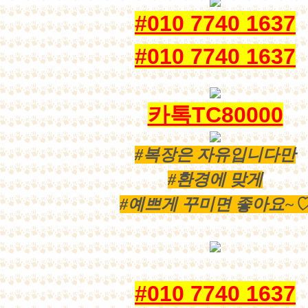
#010 7740 1637
#010 7740 1637
카톡TC80000
#복장은 자유입니다만
#환경에 맞게
#예쁘게 꾸미면 좋아요~
#010 7740 1637