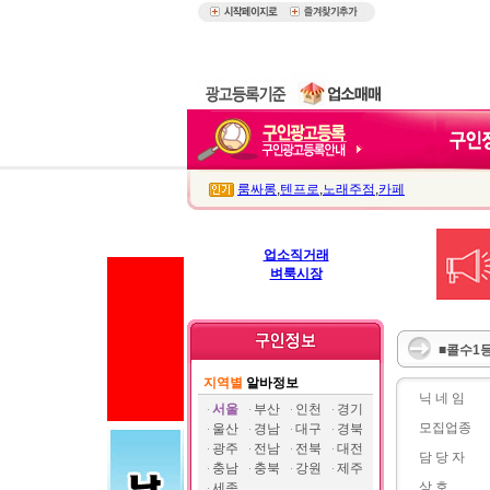
룸싸롱
,
텐프로
,
노래주점
,
카페
업소직거래
벼룩시장
■콜수1등
지역별
알바정보
닉 네 임
서울
부산
인천
경기
모집업종
울산
경남
대구
경북
광주
전남
전북
대전
담 당 자
충남
충북
강원
제주
상 호
세종