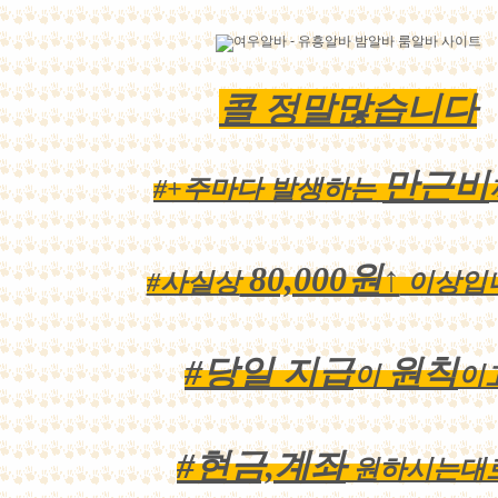
콜 정말많습니다
만근비
#+주마다 발생하는
80,000원↑
#사실상
이상입
#당일 지급
원칙
이
이
#현
금,계
좌
원하시는대