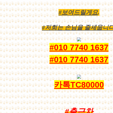
#보여드릴게요
.
#저희는 손님을 줄세웁니
#010 7740 1637
#010 7740 1637
카톡TC80000
#출근차