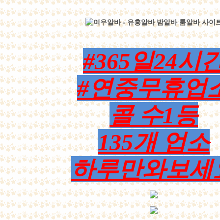
#365일24시
#연중무휴업
콜 수1등
135개 업소
하루만와보세