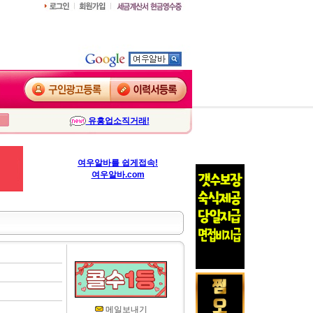
유흥업소직거래!
여우알바를 쉽게접속!
여우알바.com
메일보내기