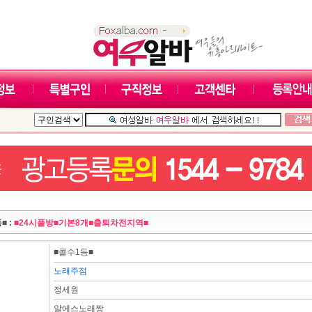
■ :
■24시풀방■기본8개■출퇴차전지역■
■콜수1등■
노래주점
정세원
알에스노래짱