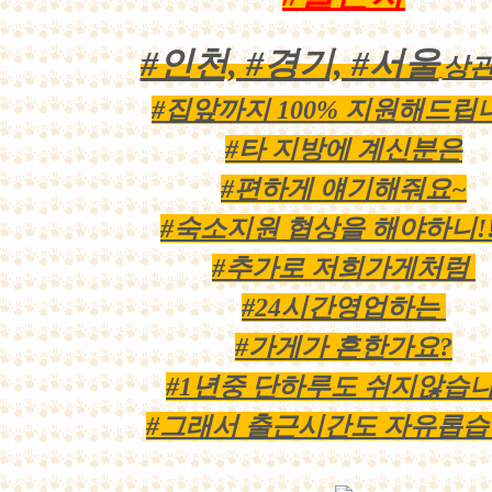
#인천, #경기, #서울
상
#집앞까지 100% 지원해드립
#타 지방에 계신분은
#편하게 얘기해줘요~
#숙소지원 협상을 해야하니!!
#추가로 저희가게처럼
#24시간영업하는
#가게가 흔한가요?
#1년중 단하루도 쉬지않습
#그래서 출근시간도 자유롭