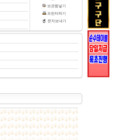
보관함넣기
프린터하기
문자보내기