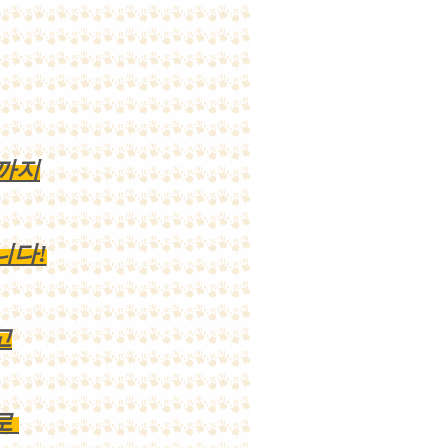
까지
니다!
고
로