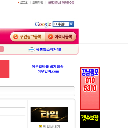
유흥업소직거래!
여우알바를 쉽게접속!
여우알바.com
메일보내기