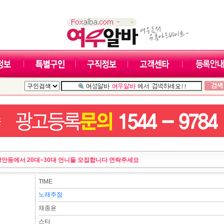
장안동에서 20대~30대 언니들 모집합니다 연락주세요
TIME
노래주점
채종윤
스타