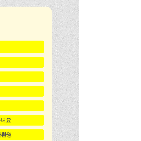
다녀요
다환영