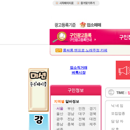
룸싸롱
,
텐프로
,
노래주점
,
카페
업소직거래
벼룩시장
TIME :
지역별
알바정보
닉 네 임
서울
부산
인천
경기
모집업종
울산
경남
대구
경북
광주
전남
전북
대전
담 당 자
충남
충북
강원
제주
상 호
세종