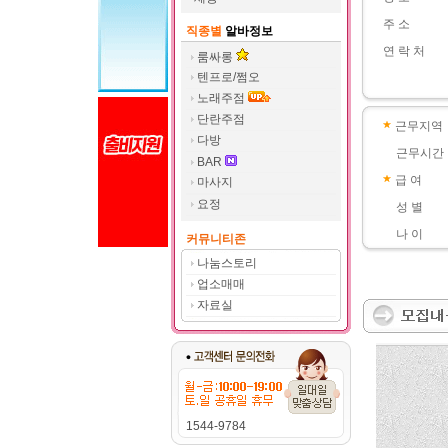
주 소
직종별
알바정보
연 락 처
룸싸롱
텐프로/쩜오
노래주점
단란주점
근무지역
다방
근무시간
BAR
급 여
마사지
요정
성 별
나 이
커뮤니티존
나눔스토리
업소매매
자료실
1544-9784