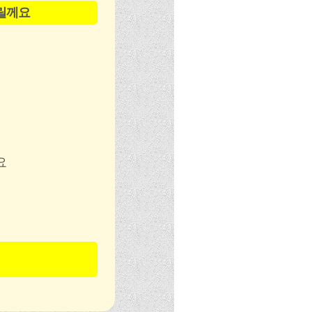
릴께요
요