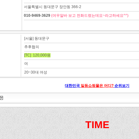
서울특별시 동대문구 장안동 366-2
010-9469-3629
(여우알바 보고 전화드렸는데요~라고하세요^^)
[서울] 동대문구
추후협의
[TC] 120,000원
여
20~30대 여성
대한민국
일등쇼핑몰은 어디?
순위보기
TIME