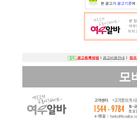
본 광고가
광고기준
에
ㆍ본 정
ㆍ여우알
지지 
광고등록방법
ㅣ
광고비용안내
ㅣ
점프
모