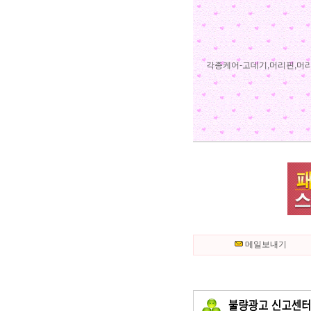
각종케어-고데기,머리핀,머리
메일보내기