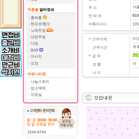
서울
주 소
직종별
알바정보
010
연 락 처
룸싸롱
텐프로/쩜오
카톡아이디
10
노래주점
단란주점
[서
근무지역
다방
추
근무시간
BAR
[TC
급 여
마사지
요정
여
성 별
나 이
커뮤니티존
나눔스토리
업소매매
자료실
1544-9784