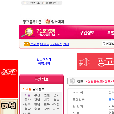
룸싸롱
,
텐프로
,
노래주점
,
카페
업소직거래
벼룩시장
점프 :
♥신림룸보도♥점프♥
지역별
알바정보
점
닉 네 임
서울
부산
인천
경기
룸
모집업종
울산
경남
대구
경북
광주
전남
전북
대전
이
담 당 자
충남
충북
강원
제주
명
상 호
세종