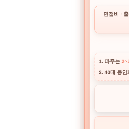
면접비 · 출
1. 파주는
2~
2. 40대
동안