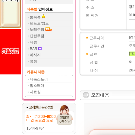
경기
주 소
직종별
알바정보
010
연 락 처
룸싸롱
텐프로/쩜오
노래주점
단란주점
[경
근무지역
다방
추
근무시간
BAR
[TC
급 여
마사지
요정
여
성 별
20
나 이
커뮤니티존
나눔스토리
업소매매
자료실
1544-9784