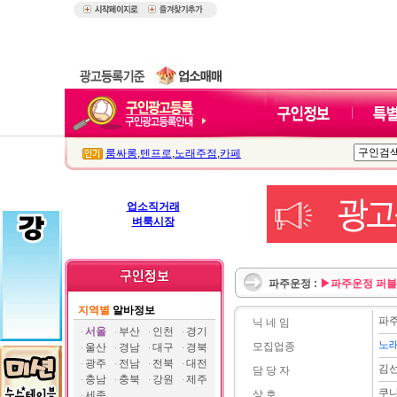
룸싸롱
,
텐프로
,
노래주점
,
카페
업소직거래
벼룩시장
파주운정 :
▶파주운정 퍼블릭
지역별
알바정보
파
닉 네 임
서울
부산
인천
경기
노
모집업종
울산
경남
대구
경북
광주
전남
전북
대전
김
담 당 자
충남
충북
강원
제주
쿠
상 호
세종