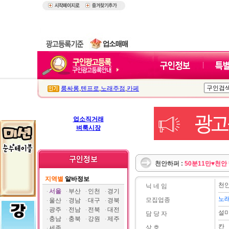
룸싸롱
,
텐프로
,
노래주점
,
카페
업소직거래
벼룩시장
천안하퍼 :
50분11만♥천안
지역별
알바정보
천
닉 네 임
서울
부산
인천
경기
노
모집업종
울산
경남
대구
경북
광주
전남
전북
대전
설
담 당 자
충남
충북
강원
제주
칸
상 호
세종