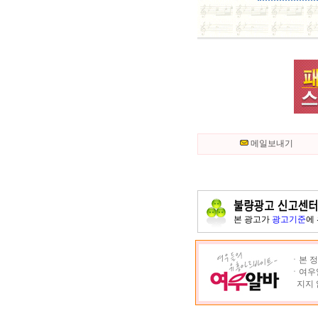
메일보내기
본 광고가
광고기준
에
ㆍ본 정
ㆍ여우알
지지 