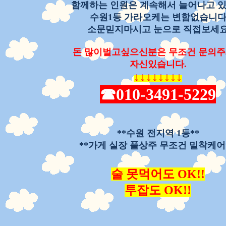
함께하는 인원은 계속해서 늘어나고 
수원1등 가라오케는 변함없습니
소문믿지마시고 눈으로 직접보세
돈 많이벌고싶으신분은 무조건 문의
자신있습니다.
↓
↓
↓
↓
↓
↓
↓
↓
☎010-3491-5229
**수원 전지역 1등**
**가게 실장 풀상주 무조건 밀착케어
술 못먹어도 OK!!
투잡도 OK!!