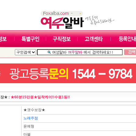
장★ :
★60분15만원★밀착케어!!수원1등!!
★갯수보장★
노래주점
윤예형
마블