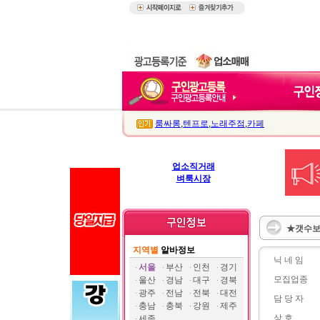
룸싸롱
,
텐프로
,
노래주점
,
카페
업소직거래
벼룩시장
★갯수보
지역별
알바정보
닉 네 임
서울
부산
인천
경기
모집업종
울산
경남
대구
경북
광주
전남
전북
대전
담 당 자
충남
충북
강원
제주
상 호
세종