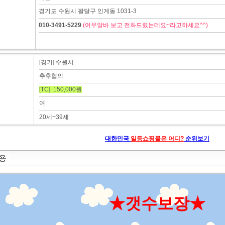
경기도 수원시 팔달구 인계동 1031-3
010-3491-5229
(여우알바 보고 전화드렸는데요~라고하세요^^)
[경기] 수원시
추후협의
[TC] 150,000원
여
20세~39세
대한민국
일등쇼핑몰은 어디?
순위보기
★갯수보장★