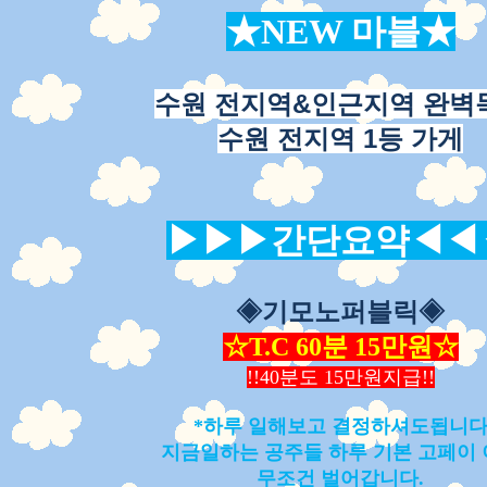
★NEW 마블★
수원 전지역&인근지역 완벽
수원 전지역 1등 가게
▶
▶
▶
간단요약
◀
◀
◈기모노퍼블릭◈
☆T.C 60분 15만원☆
!!40분도 15만원지급!!
*하루 일해보고 결정하셔도됩니
지금일하는 공주들 하루 기본 고페이
무조건 벌어갑니다.