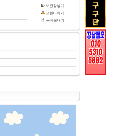
보관함넣기
프린터하기
문자보내기