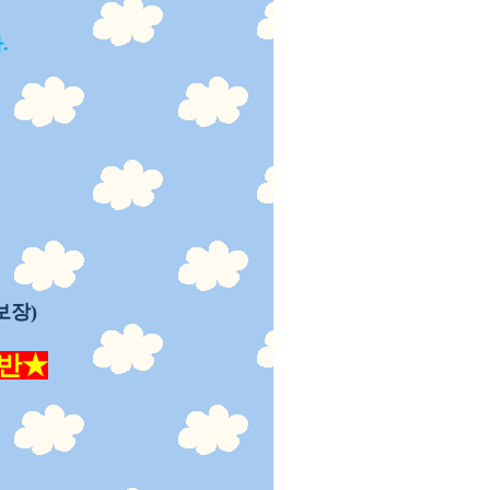
.
보장)
말반★