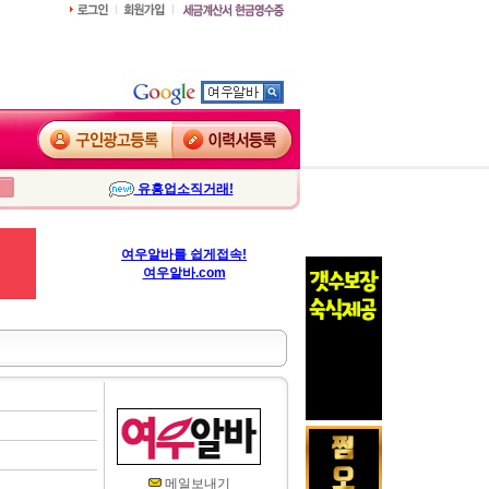
유흥업소직거래!
여우알바를 쉽게접속!
여우알바.com
메일보내기