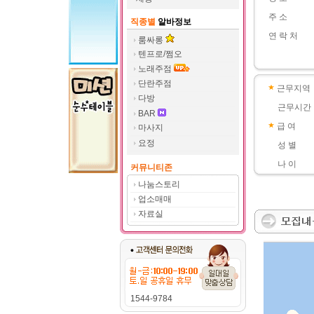
주 소
직종별
알바정보
연 락 처
룸싸롱
텐프로/쩜오
노래주점
단란주점
근무지역
다방
근무시간
BAR
급 여
마사지
요정
성 별
나 이
커뮤니티존
나눔스토리
업소매매
자료실
1544-9784