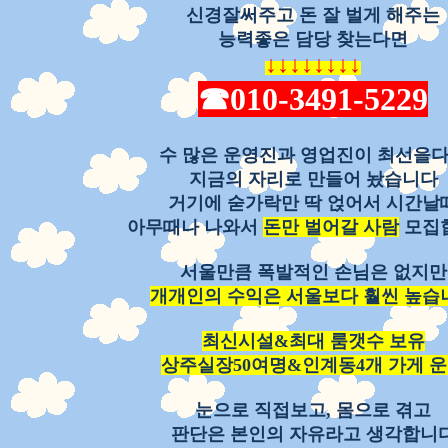
신경잘써주고 돈 잘 벌게 해주는
능력좋은 담당 찾는다면
↓
↓
↓
↓
↓
↓
↓
↓
☎010-3491-5229
수 많은 운영진과 영업진이 최선을
지금의 자리로 만들어 놨습니다
거기에 숟가락만 딱 얹어서 시간날
아무때나 나와서
돈만 벌어갈 사람
모집
서울만큼 폭발적인 손님은 없지만
개개인의 수익은 서울보다 훨씬 높습
최신시설&최대 룸갯수 보유
상주실장50여명&인계동4개 가게 
눈으로 직접보고, 몸으로 겪고
판단은 본인의 자유라고 생각합니