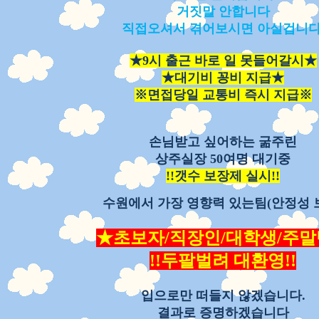
거짓말 안합니다
직접오셔서 겪어보시면 아실겁니다
★9시 출근 바로 일 못들어갈시★
★대기비 꽁비 지급★
※면접당일 교통비 즉시 지급※
손님받고 싶어하는 굶주린
상주실장
50여명 대기중
!!갯수 보장제 실시!!
수원에서 가장 영향력 있는팀(안정성 
★초보자/직장인/대학생/주
!!두팔벌려 대환영!!
입으로만 떠들지 않겠습니다.
결과로 증명하겠습니다