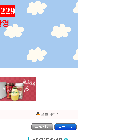
229
환영
기
프린터하기