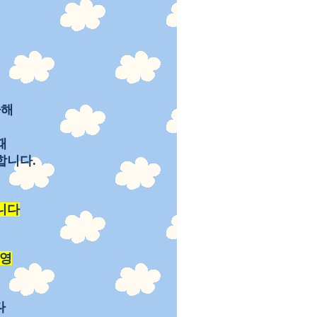
다해
때
합니다.
니다
운영
다