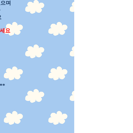
있으며
다
요
주세요
**