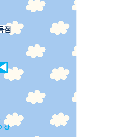
독점
◀
다
 이상