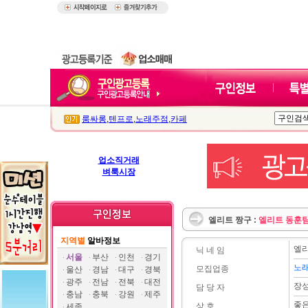
룸싸롱
,
텐프로
,
노래주점
,
카페
업소직거래
벼룩시장
엘리트 짱구 :
엘리트 동훈팀
지역별
알바정보
엘리
닉 네 임
서울
부산
인천
경기
노
모집업종
울산
경남
대구
경북
광주
전남
전북
대전
장
담 당 자
충남
충북
강원
제주
좋
상 호
세종