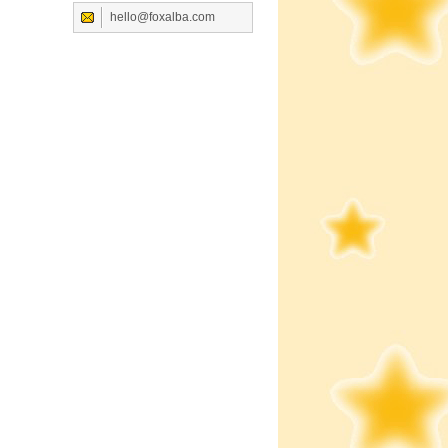
hello@foxalba.com