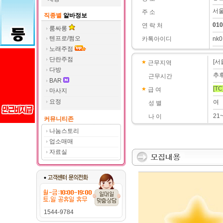
서울
주 소
직종별
알바정보
010
연 락 처
룸싸롱
텐프로/쩜오
카톡아이디
nk0
노래주점
단란주점
[서
근무지역
다방
추
근무시간
BAR
[TC
급 여
마사지
요정
여
성 별
21
나 이
커뮤니티존
나눔스토리
업소매매
자료실
1544-9784