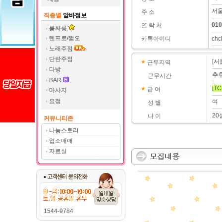
서울
주 소
직종별
알바정보
010
연 락 처
룸싸롱
텐프로/쩜오
카톡아이디
chc
노래주점
단란주점
[서
근무지역
다방
추
근무시간
BAR
[TC
급 여
마사지
요정
여
성 별
20
나 이
커뮤니티존
나눔스토리
업소매매
자료실
1544-9784