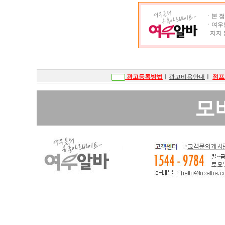
ㆍ본 정
ㆍ여우알
지지 
광고등록방법
ㅣ
광고비용안내
ㅣ
점프
모