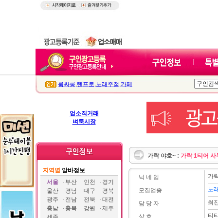
룸싸롱
,
텐프로
,
노래주점
,
카페
업소직거래
벼룩시장
가락 야호~ :
가락 1티어 
지역별
알바정보
가락
닉 네 임
서울
부산
인천
경기
노
모집업종
울산
경남
대구
경북
광주
전남
전북
대전
최
담 당 자
충남
충북
강원
제주
티
상 호
세종