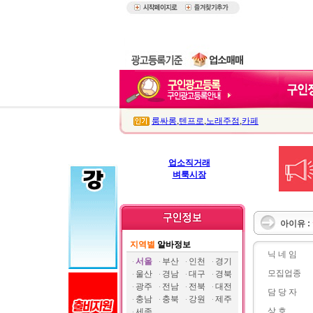
룸싸롱
,
텐프로
,
노래주점
,
카페
업소직거래
벼룩시장
아이유 :
지역별
알바정보
닉 네 임
서울
부산
인천
경기
모집업종
울산
경남
대구
경북
광주
전남
전북
대전
담 당 자
충남
충북
강원
제주
상 호
세종