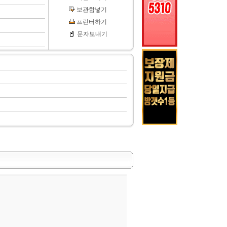
보관함넣기
프린터하기
문자보내기