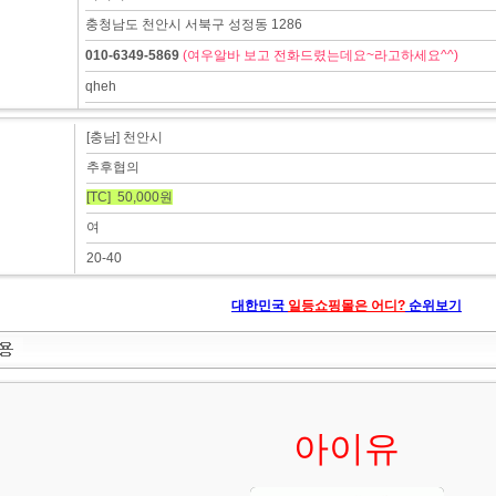
충청남도 천안시 서북구 성정동 1286
010-6349-5869
(여우알바 보고 전화드렸는데요~라고하세요^^)
qheh
[충남] 천안시
추후협의
[TC] 50,000원
여
20-40
대한민국
일등쇼핑몰은 어디?
순위보기
아이유