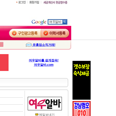
유흥업소직거래!
여우알바를 쉽게접속!
여우알바.com
메일보내기