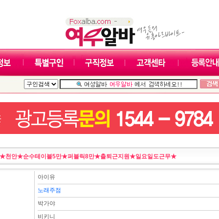
★천안★순수테이블5만★퍼블릭8만★출퇴근지원★일요일도근무★
아이유
노래주점
박가야
비키니