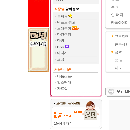
주 소
직종별
알바정보
연 락 처
룸싸롱
텐프로/쩜오
카톡아이디
노래주점
단란주점
근무지역
다방
근무시간
BAR
급 여
마사지
요정
성 별
나 이
커뮤니티존
나눔스토리
업소매매
자료실
1544-9784