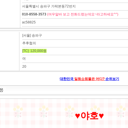
서울특별시 송파구 가락본동72번지
010-8558-3573
(여우알바 보고 전화드렸는데요~라고하세요^^)
ac58825
[서울] 송파구
추후협의
[TC] 120,000원
여
20
대한민국
일등쇼핑몰은 어디?
순위보기
♥야호♥