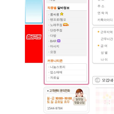
주 소
직종별
알바정보
연 락 처
룸싸롱
텐프로/쩜오
카톡아이디
노래주점
단란주점
근무지역
다방
근무시간
BAR
급 여
마사지
요정
성 별
나 이
커뮤니티존
나눔스토리
업소매매
자료실
1544-9784