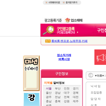
룸싸롱
,
텐프로
,
노래주점
,
카페
업소직거래
벼룩시장
♥야호♥ 
지역별
알바정보
닉 네 임
서울
부산
인천
경기
모집업종
울산
경남
대구
경북
광주
전남
전북
대전
담 당 자
충남
충북
강원
제주
상 호
세종