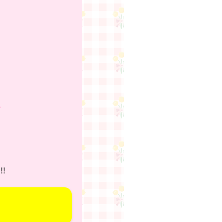
원
품
.
!