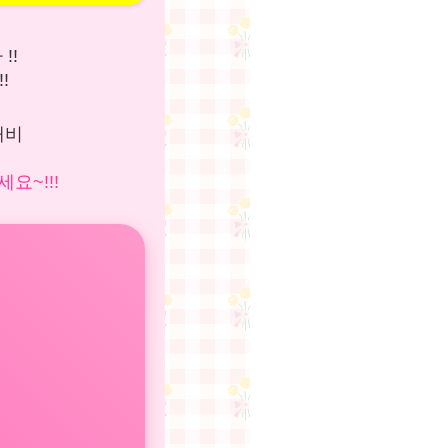
!!
!
개비
요~!!!