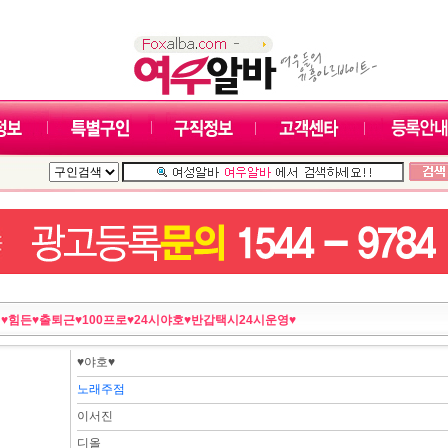
:
♥힘든♥출퇴근♥100프로♥24시야호♥반갑택시24시운영♥
♥야호♥
노래주점
이서진
디올