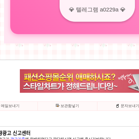
💎 텔레그램 a0229a 💎
메일보내기
보관함넣기
문자보내