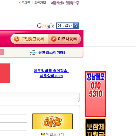
유흥업소직거래!
여우알바를 쉽게접속!
여우알바.com
메일보내기