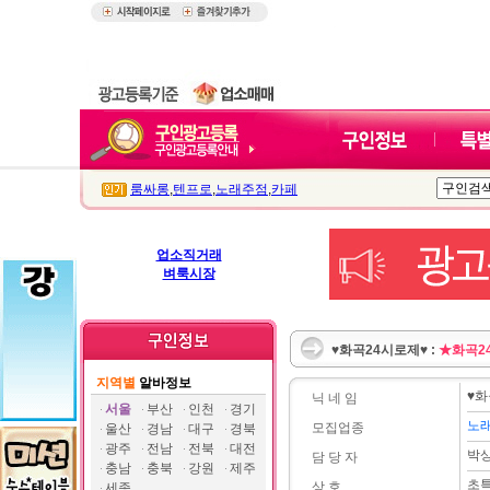
룸싸롱
,
텐프로
,
노래주점
,
카페
업소직거래
벼룩시장
♥화곡24시로제♥ :
★화곡2
지역별
알바정보
♥화
닉 네 임
서울
부산
인천
경기
노
모집업종
울산
경남
대구
경북
광주
전남
전북
대전
박
담 당 자
충남
충북
강원
제주
초
상 호
세종