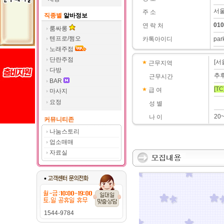
서울
주 소
직종별
알바정보
010
연 락 처
룸싸롱
텐프로/쩜오
카톡아이디
par
노래주점
단란주점
[서
근무지역
다방
추
근무시간
BAR
[TC
급 여
마사지
요정
성 별
20
나 이
커뮤니티존
나눔스토리
업소매매
자료실
1544-9784