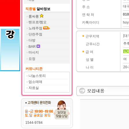
대구
주 소
직종별
알바정보
010
연 락 처
룸싸롱
텐프로/쩜오
카톡아이디
hoy
노래주점
단란주점
[대
근무지역
다방
추
근무시간
BAR
[TC
급 여
마사지
요정
여
성 별
20-
나 이
커뮤니티존
나눔스토리
업소매매
자료실
1544-9784