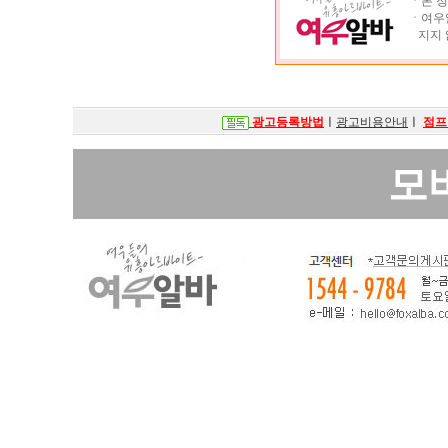
ㆍ본 정
ㆍ여우알
지지 
광고등록방법
ㅣ
광고비용안내
ㅣ
점프
모