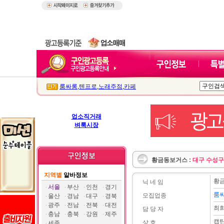
룸싸롱
,
텐프로
,
노래주점
,
카페
업소직거래
벼룩시장
황금동보거스 :
대구 수성구
지역별
알바정보
황
닉 네 임
서울
부산
인천
경기
룸
모집업종
울산
경남
대구
경북
광주
전남
전북
대전
최
담 당 자
충남
충북
강원
제주
캡
상 호
세종