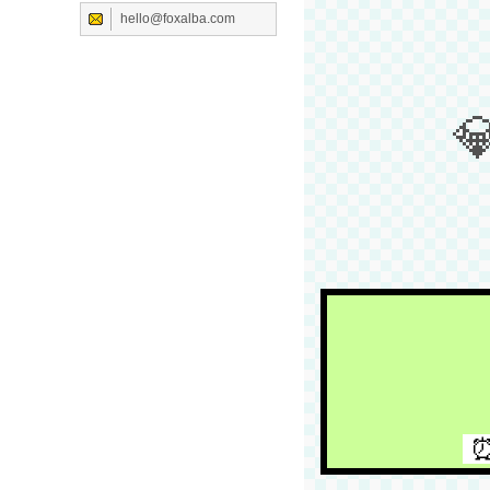
hello@foxalba.com

⏰