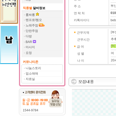
부산
주 소
직종별
알바정보
010
연 락 처
룸싸롱
텐프로/쩜오
카톡아이디
beb
노래주점
단란주점
[부
근무지역
다방
추
근무시간
BAR
[TC
급 여
마사지
요정
여
성 별
20
나 이
커뮤니티존
나눔스토리
업소매매
자료실
1544-9784