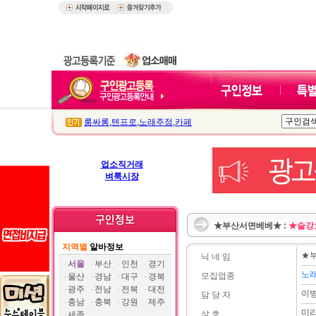
룸싸롱
,
텐프로
,
노래주점
,
카페
업소직거래
벼룩시장
★부산서면베베★ :
★술강
지역별
알바정보
★
닉 네 임
서울
부산
인천
경기
노
모집업종
울산
경남
대구
경북
광주
전남
전북
대전
이
담 당 자
충남
충북
강원
제주
미
상 호
세종