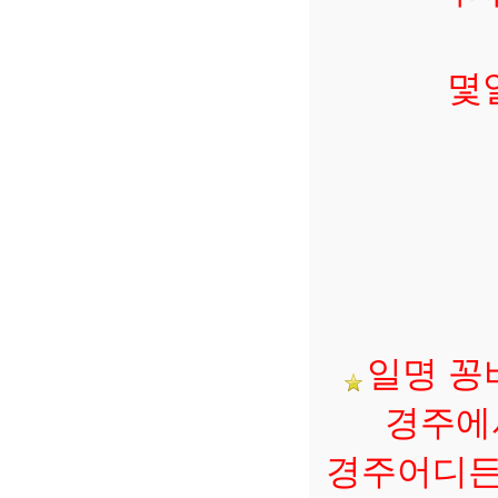
몇
일명 꽁
경주에서
경주어디든