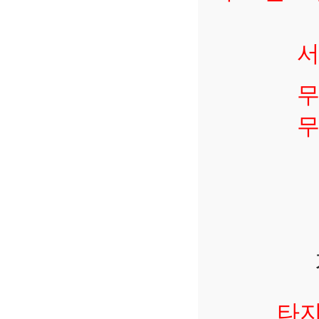
서
무
무
타지