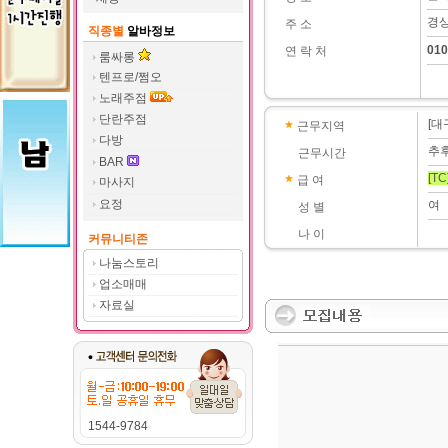
경상
주 소
직종별
알바정보
010
연 락 처
룸싸롱
텐프로/쩜오
노래주점
단란주점
[대
근무지역
다방
추
근무시간
BAR
[TC
급 여
마사지
요정
여
성 별
나 이
커뮤니티존
나눔스토리
업소매매
자료실
1544-9784