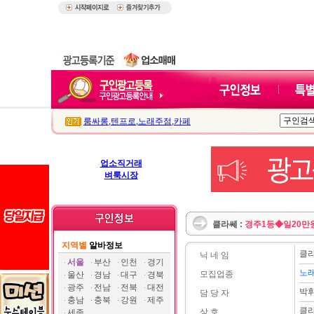
룸싸롱
,
텐프로
,
노래주점
,
카페
업소직거래
벼룩시장
클라쎄 :
경주1등◆일20
지역별
알바정보
클
닉 네 임
서울
부산
인천
경기
노
모집업종
울산
경남
대구
경북
광주
전남
전북
대전
박
담 당 자
충남
충북
강원
제주
클
상 호
세종