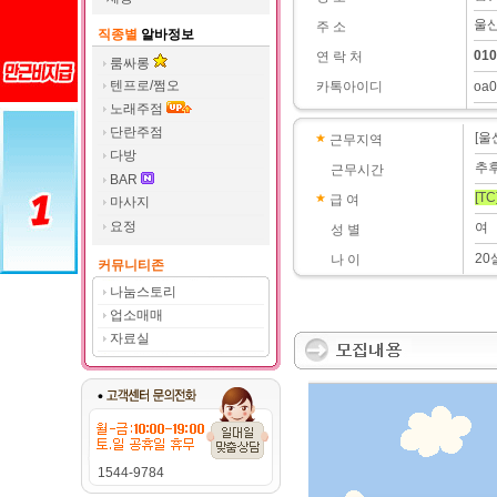
울산
주 소
직종별
알바정보
010
연 락 처
룸싸롱
텐프로/쩜오
카톡아이디
oa0
노래주점
단란주점
[울
근무지역
다방
추
근무시간
BAR
[TC
급 여
마사지
요정
여
성 별
20
나 이
커뮤니티존
나눔스토리
업소매매
자료실
1544-9784