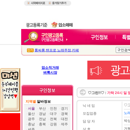
룸싸롱
,
텐프로
,
노래주점
,
카페
업소직거래
벼룩시장
♡그린!!♡ :
가락 24시 일 
지역별
알바정보
♡그
닉 네 임
서울
부산
인천
경기
노
모집업종
울산
경남
대구
경북
광주
전남
전북
대전
박
담 당 자
충남
충북
강원
제주
거
상 호
세종