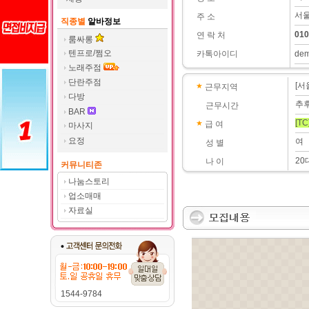
서울
주 소
직종별
알바정보
010
연 락 처
룸싸롱
텐프로/쩜오
카톡아이디
de
노래주점
단란주점
[서
근무지역
다방
추
근무시간
BAR
[TC
급 여
마사지
요정
여
성 별
20
나 이
커뮤니티존
나눔스토리
업소매매
자료실
1544-9784