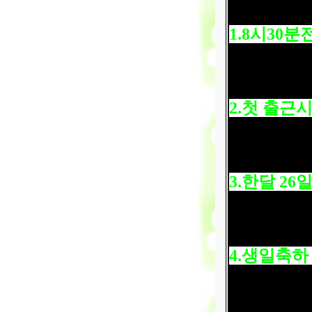
1.8
시
30
분
2.
첫 출근
3.
한달
26
일
4.
생일축하