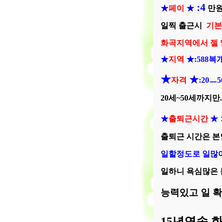
:4
★
페이
★
만
일찍 출근시
기
화곡지역에서 젤 
★
지역
★
:588
복개
★
★
자격
:20
ㅡ
5
20
세
~50
세까지만
.
★
출퇴근시간
★
출퇴근 시간은 본
일할정도로 일많
일하니 욕심많은 
능력있고 일 
15
년연속