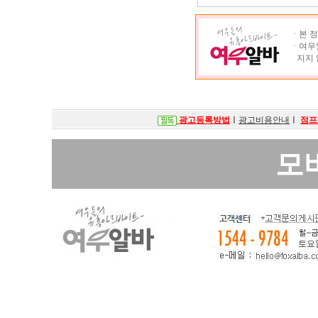
ㆍ본 정
ㆍ여우알
지지 
광고등록방법
ㅣ
광고비용안내
ㅣ
점프
모