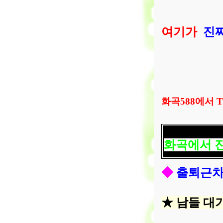
여기가
진
화곡
588
에서
T
화곡에서 
◆
출퇴근차
★
남들 대