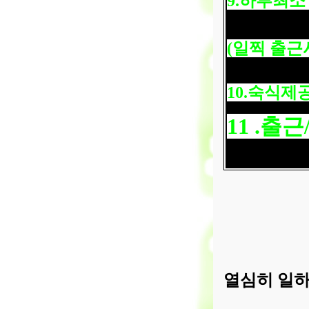
9.
하루최소
(
일찍 출근
10.
숙식제
11 .
출근
열심히 일