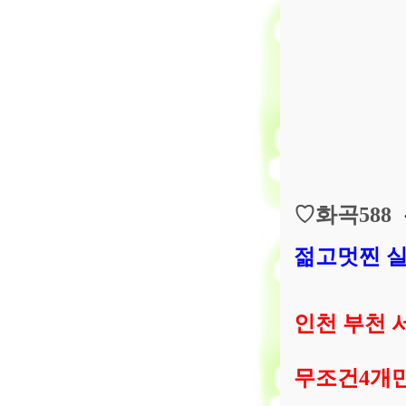
♡
화곡
588
젊고멋찐 
인천 부천
무조건
4
개