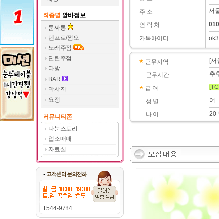
서울
주 소
직종별
알바정보
010
연 락 처
룸싸롱
텐프로/쩜오
카톡아이디
ok3
노래주점
단란주점
[서
근무지역
다방
추
근무시간
BAR
[TC
급 여
마사지
요정
여
성 별
20
나 이
커뮤니티존
나눔스토리
업소매매
자료실
1544-9784