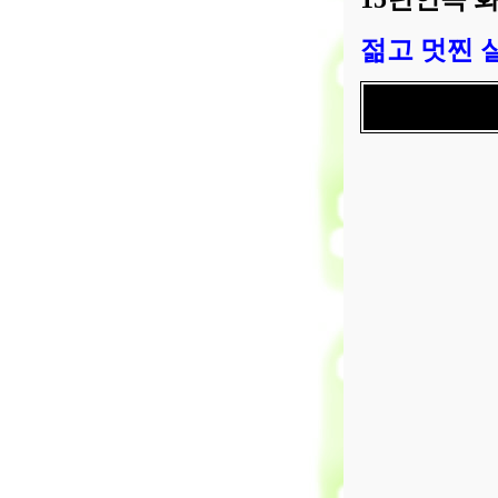
젊고 멋찐 