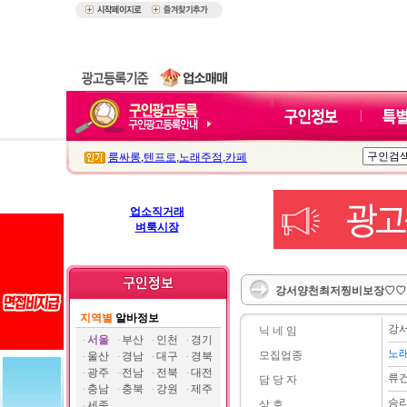
룸싸롱
,
텐프로
,
노래주점
,
카페
업소직거래
벼룩시장
강서양천최저찡비보장♡♡ 
지역별
알바정보
강
닉 네 임
서울
부산
인천
경기
노
모집업종
울산
경남
대구
경북
광주
전남
전북
대전
류
담 당 자
충남
충북
강원
제주
승
상 호
세종