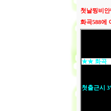
첫날찡비
화곡
588
에 
★★
화곡
첫출근시
3