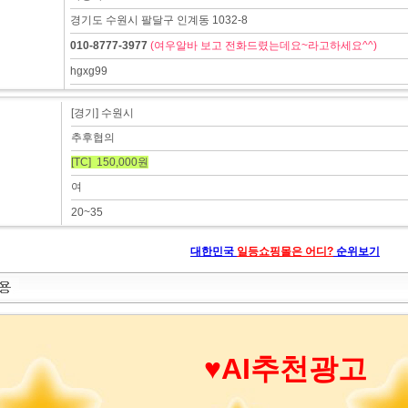
경기도 수원시 팔달구 인계동 1032-8
010-8777-3977
(여우알바 보고 전화드렸는데요~라고하세요^^)
hgxg99
[경기] 수원시
추후협의
[TC] 150,000원
여
20~35
대한민국
일등쇼핑몰은 어디?
순위보기
♥AI추천광고