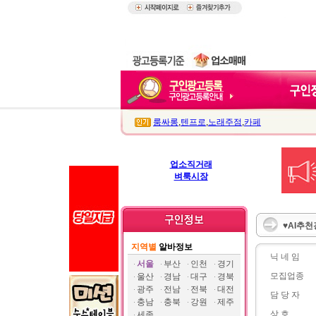
룸싸롱
,
텐프로
,
노래주점
,
카페
업소직거래
벼룩시장
♥AI추천
지역별
알바정보
닉 네 임
서울
부산
인천
경기
모집업종
울산
경남
대구
경북
광주
전남
전북
대전
담 당 자
충남
충북
강원
제주
상 호
세종