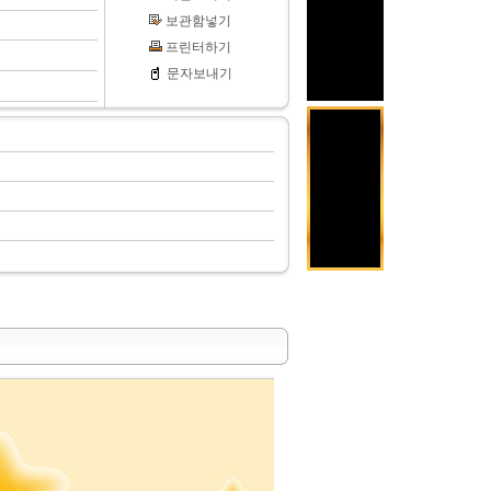
보관함넣기
프린터하기
문자보내기