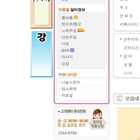
주 소
직종별
알바정보
연 락 처
룸싸롱
텐프로/쩜오
카톡아이디
노래주점
단란주점
근무지역
다방
근무시간
BAR
급 여
마사지
요정
성 별
나 이
커뮤니티존
나눔스토리
업소매매
자료실
1544-9784