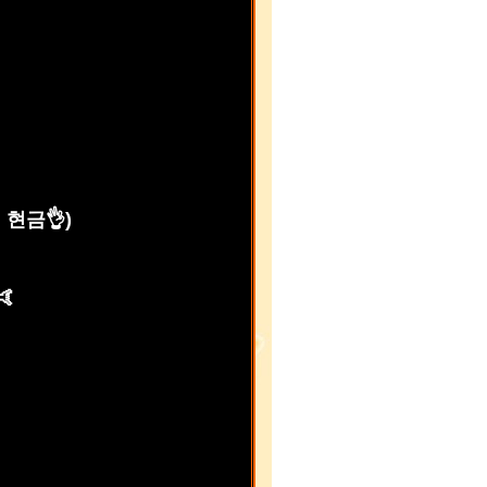
 현금👌)
🤙