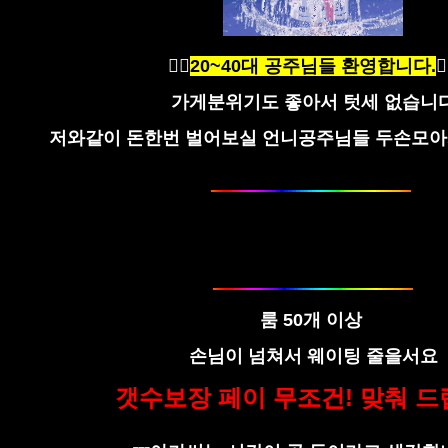
🙆‍♀️
20~40대 공주님들 환영합니다.
🙆
가게분위기도 좋아서 텃세 없습니
저와같이 돈한번 벌어보실 언니공주님들 두손모아
룸 50개 이상
손님이 넘쳐서 웨이팅 줄을서요
갯수보장 페이 무조건! 맞춰 