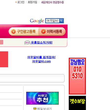
유흥업소직거래!
여우알바를 쉽게접속!
여우알바.com
메일보내기