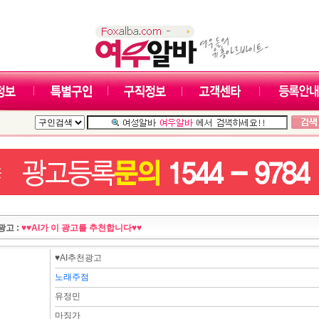
광고 :
♥♥AI가 이 광고를 추천합니다♥♥
♥AI추천광고
노래주점
유정민
마징가