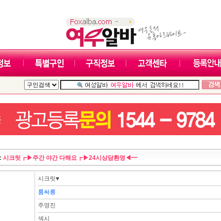
:
시크릿┏▶주간 야간 다해요┏▶24시상담환영◀━
시크릿♥
룸싸롱
주영진
섹시