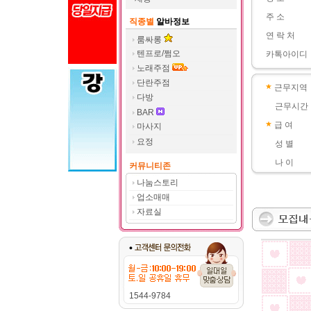
주 소
직종별
알바정보
연 락 처
룸싸롱
텐프로/쩜오
카톡아이디
노래주점
단란주점
근무지역
다방
근무시간
BAR
급 여
마사지
요정
성 별
나 이
커뮤니티존
나눔스토리
업소매매
자료실
1544-9784