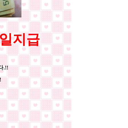
당일지급
.!!
!
.