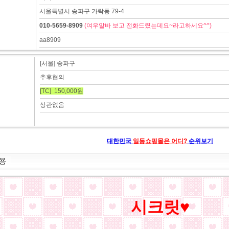
서울특별시 송파구 가락동 79-4
010-5659-8909
(여우알바 보고 전화드렸는데요~라고하세요^^)
aa8909
[서울] 송파구
추후협의
[TC] 150,000원
상관없음
대한민국
일등쇼핑몰은 어디?
순위보기
시크릿♥