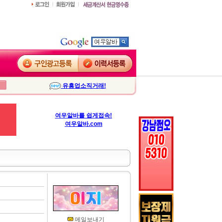
유흥업소직거래!
여우알바를 쉽게접속!
여우알바.com
메일보내기