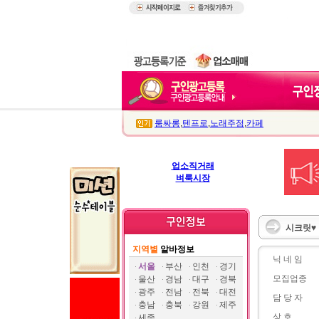
룸싸롱
,
텐프로
,
노래주점
,
카페
업소직거래
벼룩시장
시크릿♥ 
지역별
알바정보
닉 네 임
서울
부산
인천
경기
모집업종
울산
경남
대구
경북
광주
전남
전북
대전
담 당 자
충남
충북
강원
제주
상 호
세종