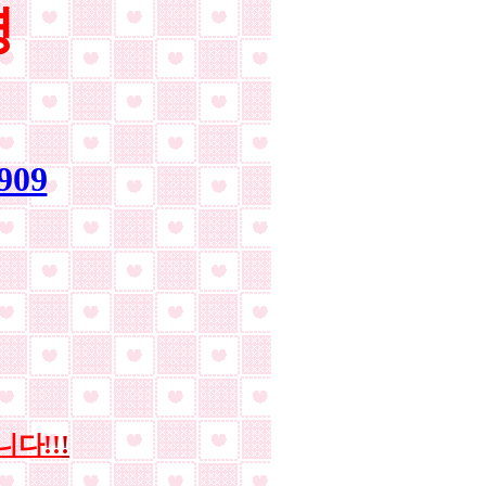
영
909
다!!
!