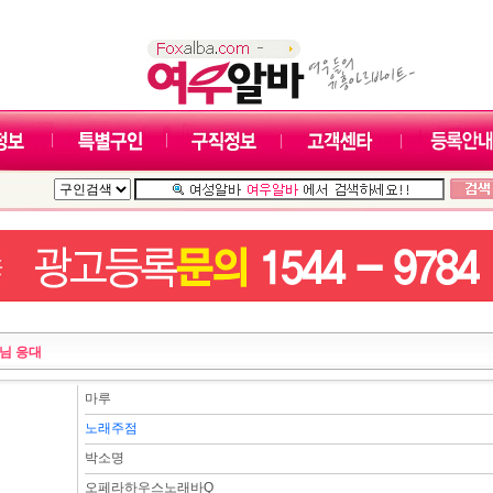
님 응대
마루
노래주점
박소명
오페라하우스노래바Q