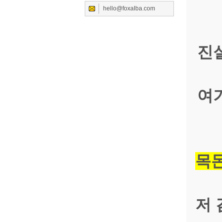
hello@foxalba.com
진
여
목돈
저 