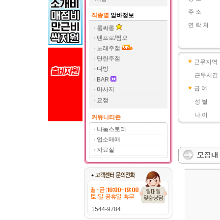
주 소
직종별
알바정보
연 락 처
룸싸롱
텐프로/쩜오
노래주점
단란주점
근무지역
다방
근무시간
BAR
급 여
마사지
요정
성 별
나 이
커뮤니티존
나눔스토리
업소매매
자료실
1544-9784