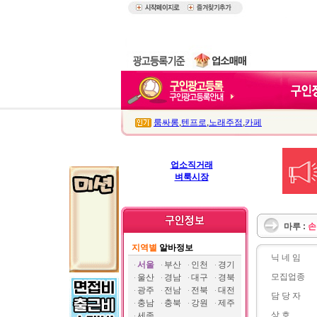
룸싸롱
,
텐프로
,
노래주점
,
카페
업소직거래
벼룩시장
마루 :
손
지역별
알바정보
닉 네 임
서울
부산
인천
경기
모집업종
울산
경남
대구
경북
광주
전남
전북
대전
담 당 자
충남
충북
강원
제주
상 호
세종