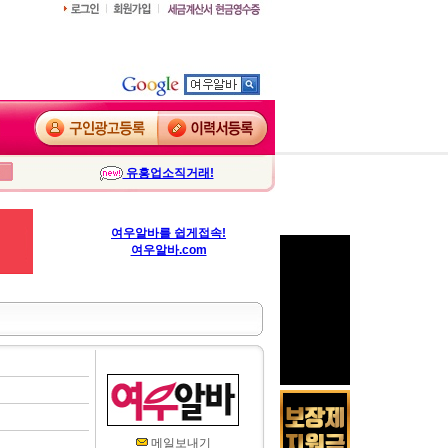
유흥업소직거래!
여우알바를 쉽게접속!
여우알바.com
메일보내기