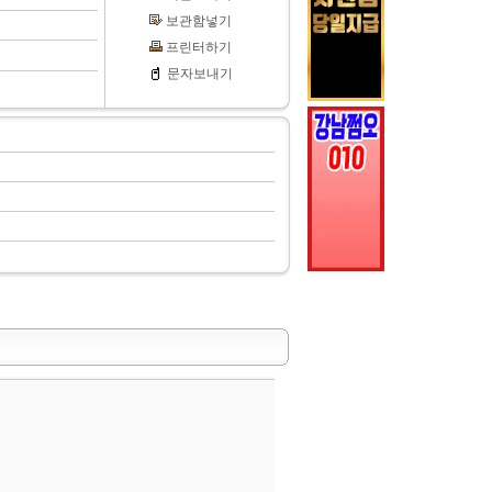
보관함넣기
프린터하기
문자보내기