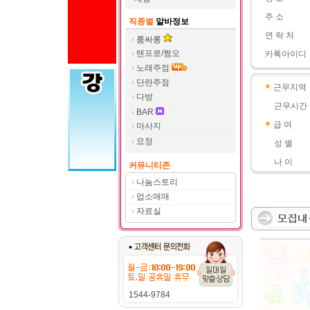
주 소
직종별
알바정보
연 락 처
룸싸롱
텐프로/쩜오
카톡아이디
노래주점
단란주점
근무지역
다방
근무시간
BAR
급 여
마사지
요정
성 별
나 이
커뮤니티존
나눔스토리
업소매매
자료실
1544-9784