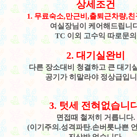
상세조건
1. 무료숙소,만근비,출퇴근차량,
여실장님이 케어해드립니다
TC 이외 고수익 따로문의
2. 대기실완비
다른 장소대비 청결하고 큰 대기
공기가 히말라야 정상급입니
3. 텃세 전혀없습니다
면접때 철저히 거릅니다.
(이기주의.성격파탄.손버릇나쁜 언