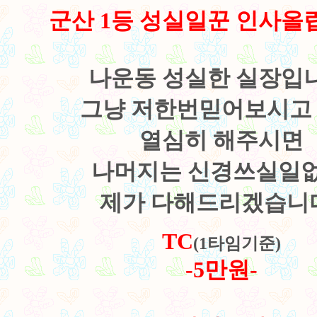
군산 1등 성실일꾼 인사올
나운동 성실한 실장입니
그냥 저한번믿어보시고
열심히
해주시면
나머지는 신경쓰실일
제가 다해드리겠습니
TC
(1타임기준)
-5만원-