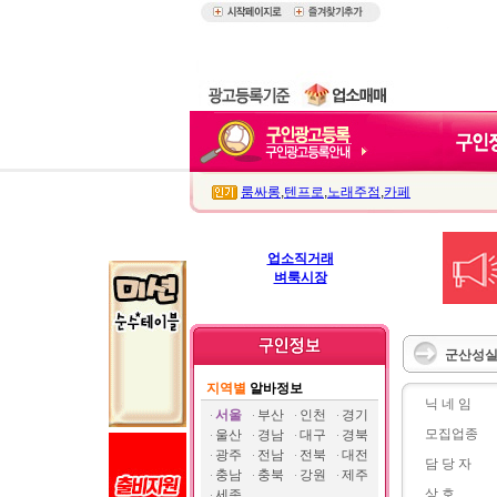
룸싸롱
,
텐프로
,
노래주점
,
카페
업소직거래
벼룩시장
군산성실
지역별
알바정보
닉 네 임
서울
부산
인천
경기
모집업종
울산
경남
대구
경북
광주
전남
전북
대전
담 당 자
충남
충북
강원
제주
상 호
세종