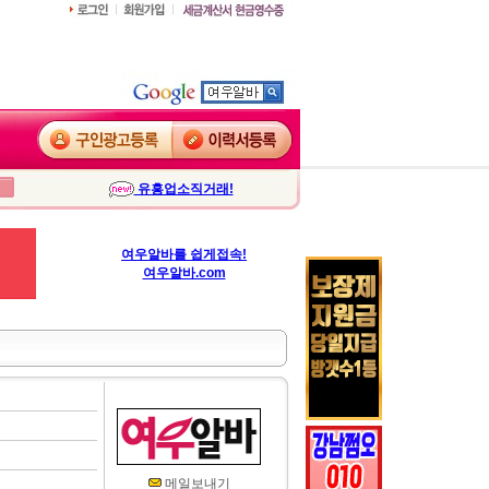
유흥업소직거래!
여우알바를 쉽게접속!
여우알바.com
메일보내기