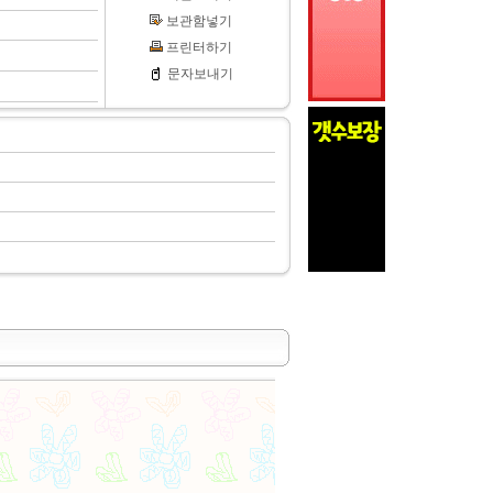
보관함넣기
프린터하기
문자보내기