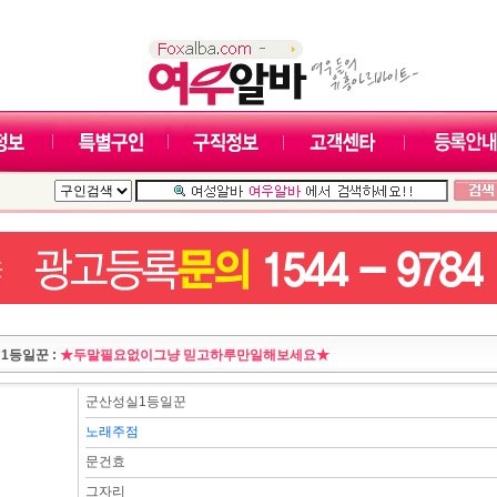
1등일꾼 :
★두말필요없이그냥 믿고하루만일해보세요★
군산성실1등일꾼
노래주점
문건효
그자리