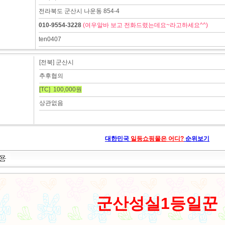
전라북도 군산시 나운동 854-4
010-9554-3228
(여우알바 보고 전화드렸는데요~라고하세요^^)
ten0407
[전북] 군산시
추후협의
[TC] 100,000원
상관없음
대한민국
일등쇼핑몰은 어디?
순위보기
군산성실1등일꾼