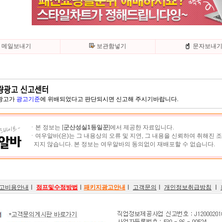
메일보내기
보관함넣기
문자보내
 광고가
광고기준
에 위배되었다고 판단되시면 신고해 주시기바랍니다.
ㆍ본 정보는 [
군산성실1등일꾼
]에서 제공한 자료입니다.
ㆍ여우알바(은)는 그 내용상의 오류 및 지연, 그 내용을 신뢰하여 취해진 
지지 않습니다. 본 정보는 여우알바의 동의없이 재배포할 수 없습니다.
고비용안내
ㅣ
점프및수정방법
ㅣ
패키지광고안내
ㅣ
고객문의
ㅣ
개인정보취급방침
ㅣ