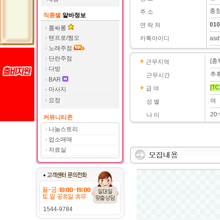
충청
주 소
직종별
알바정보
010
연 락 처
룸싸롱
텐프로/쩜오
카톡아이디
asd
노래주점
단란주점
[충
근무지역
다방
추
근무시간
BAR
[TC
급 여
마사지
요정
여
성 별
20
나 이
커뮤니티존
나눔스토리
업소매매
자료실
1544-9784