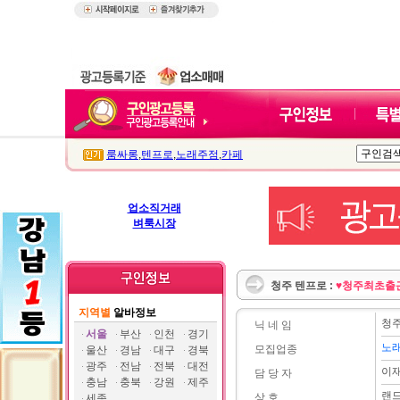
룸싸롱
,
텐프로
,
노래주점
,
카페
업소직거래
벼룩시장
청주 텐프로 :
♥청주최초출
지역별
알바정보
청주
닉 네 임
서울
부산
인천
경기
노
모집업종
울산
경남
대구
경북
광주
전남
전북
대전
이
담 당 자
충남
충북
강원
제주
랜
상 호
세종