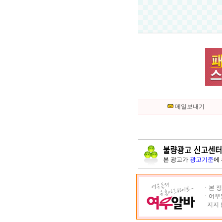
메일보내기
본 광고가
광고기준
에
ㆍ본 정
ㆍ여우알
지지 