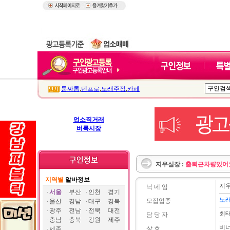
룸싸롱
,
텐프로
,
노래주점
,
카페
업소직거래
벼룩시장
지우실장 :
출퇴근차량있어
지역별
알바정보
지
닉 네 임
서울
부산
인천
경기
노
모집업종
울산
경남
대구
경북
광주
전남
전북
대전
최
담 당 자
충남
충북
강원
제주
비
상 호
세종