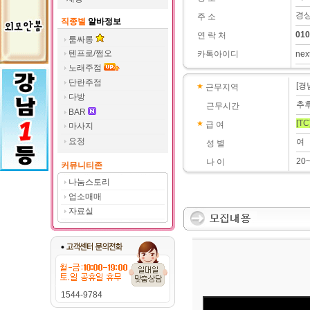
경상
주 소
직종별
알바정보
010
연 락 처
룸싸롱
텐프로/쩜오
카톡아이디
nex
노래주점
단란주점
[경
근무지역
다방
추
근무시간
BAR
[TC
급 여
마사지
요정
여
성 별
20
나 이
커뮤니티존
나눔스토리
업소매매
자료실
1544-9784