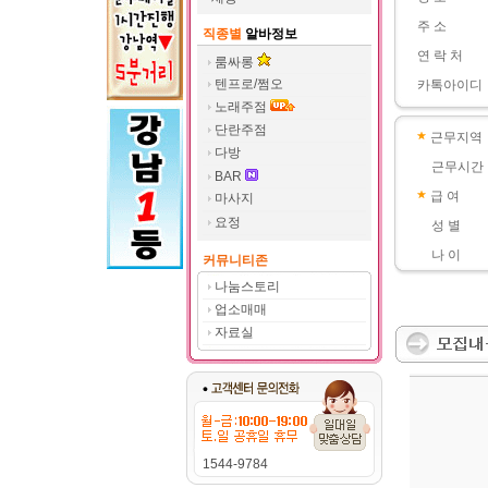
주 소
직종별
알바정보
연 락 처
룸싸롱
텐프로/쩜오
카톡아이디
노래주점
단란주점
근무지역
다방
근무시간
BAR
급 여
마사지
요정
성 별
나 이
커뮤니티존
나눔스토리
업소매매
자료실
1544-9784