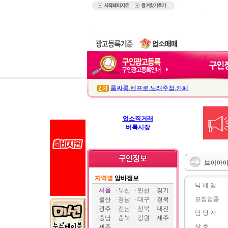
룸싸롱
,
텐프로
,
노래주점
,
카페
업소직거래
벼룩시장
브이아이
지역별
알바정보
닉 네 임
서울
부산
인천
경기
모집업종
울산
경남
대구
경북
광주
전남
전북
대전
담 당 자
충남
충북
강원
제주
상 호
세종