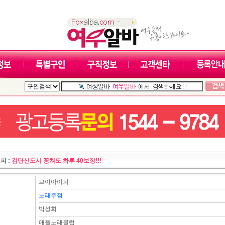
피 :
검단신도시 꽁쳐도 하루 40보장!!!
브이아이피
노래주점
박성희
애플노래클럽