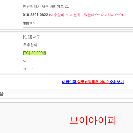
인천광역시 서구 바리미로 21
010-2301-0822
(여우알바 보고 전화드렸는데요~라고하세요^^)
ggg309
[인천] 서구
추후협의
[TC] 80,000원
여
20~35
대한민국
일등쇼핑몰은 어디?
순위보기
브이아이피