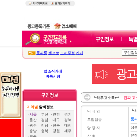
룸싸롱
,
텐프로
,
노래주점
,
카페
업소직거래
벼룩시장
┗하루고소득♥┛ :
진짜 고
지역별
알바정보
┗
닉 네 임
서울
부산
인천
경기
룸
모집업종
울산
경남
대구
경북
광주
전남
전북
대전
정
담 당 자
충남
충북
강원
제주
뮤
상 호
세종