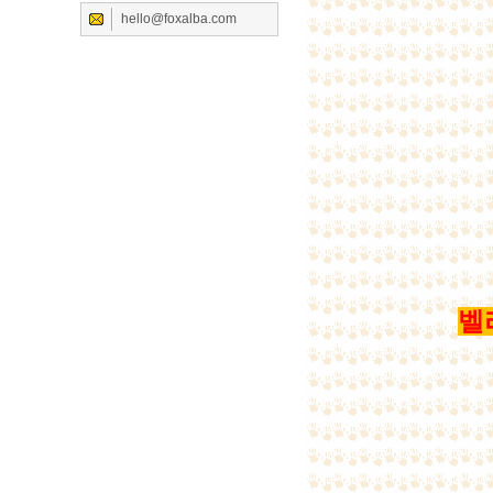
hello@foxalba.com
벨