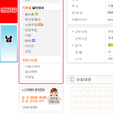
서울
주 소
직종별
알바정보
010
연 락 처
룸싸롱
텐프로/쩜오
카톡아이디
wes
노래주점
단란주점
[서
근무지역
다방
추
근무시간
BAR
[협
급 여
마사지
요정
여
성 별
20
나 이
커뮤니티존
나눔스토리
업소매매
자료실
1544-9784