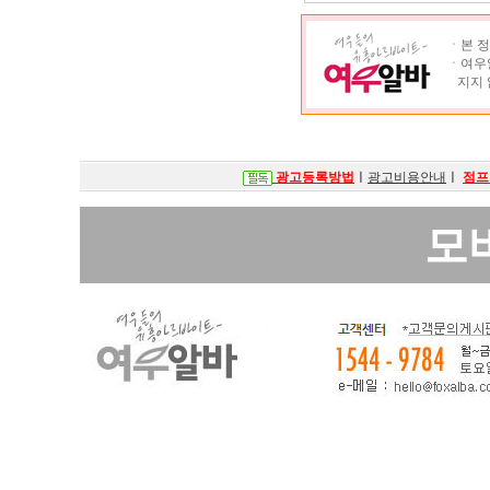
ㆍ본 정
ㆍ여우알
지지 
광고등록방법
ㅣ
광고비용안내
ㅣ
점프
모