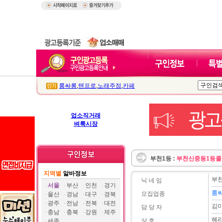
룸싸롱
,
텐프로
,
노래주점
,
카페
업소직거래
벼룩시장
부천1등 :
부천신중동1등콜
지역별
알바정보
부
닉 네 임
서울
부산
인천
경기
룸
모집업종
울산
경남
대구
경북
광주
전남
전북
대전
김
담 당 자
충남
충북
강원
제주
헤
상 호
세종