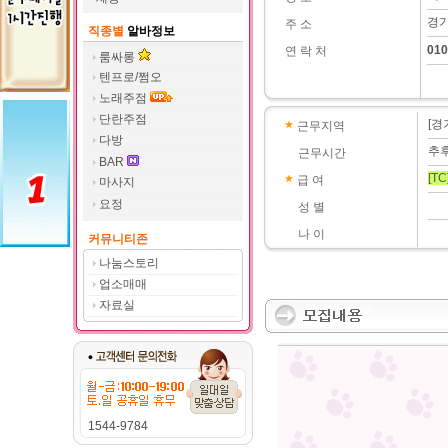
경기
주 소
직종별
알바정보
010
연 락 처
룸싸롱
텐프로/쩜오
노래주점
단란주점
[경
근무지역
다방
추
근무시간
BAR
[TC
급 여
마사지
요정
성 별
나 이
커뮤니티존
나눔스토리
업소매매
자료실
1544-9784