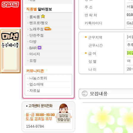
서울
주 소
직종별
알바정보
010
연 락 처
룸싸롱
텐프로/쩜오
카톡아이디
Ga
노래주점
단란주점
[서
근무지역
다방
추
근무시간
BAR
[시
급 여
마사지
요정
여
성 별
20
나 이
커뮤니티존
나눔스토리
업소매매
자료실
1544-9784