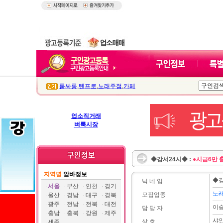
룸싸롱
,
텐프로
,
노래주점
,
카페
업소직거래
벼룩시장
◆강서24시◆ :
●시급6만 
지역별
알바정보
◆
닉 네 임
서울
부산
인천
경기
노
모집업종
울산
경남
대구
경북
광주
전남
전북
대전
이
담 당 자
충남
충북
강원
제주
샤
상 호
세종