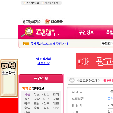
룸싸롱
,
텐프로
,
노래주점
,
카페
업소직거래
벼룩시장
바르고편한고페이 :
일 안
지역별
알바정보
바
닉 네 임
서울
부산
인천
경기
룸
모집업종
울산
경남
대구
경북
광주
전남
전북
대전
이
담 당 자
충남
충북
강원
제주
알
상 호
세종