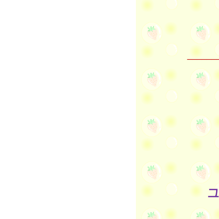
______
그