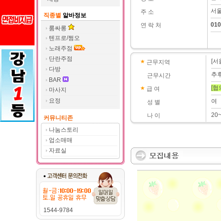
서울
주 소
직종별
알바정보
010
연 락 처
룸싸롱
텐프로/쩜오
노래주점
단란주점
[서
근무지역
다방
추
근무시간
BAR
[협
급 여
마사지
요정
여
성 별
20
나 이
커뮤니티존
나눔스토리
업소매매
자료실
1544-9784