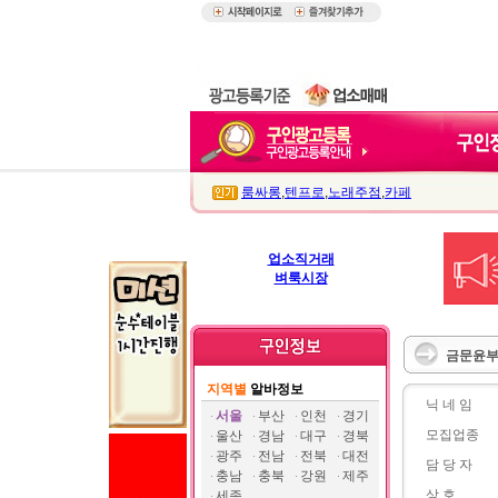
룸싸롱
,
텐프로
,
노래주점
,
카페
업소직거래
벼룩시장
금문윤부
지역별
알바정보
닉 네 임
서울
부산
인천
경기
모집업종
울산
경남
대구
경북
광주
전남
전북
대전
담 당 자
충남
충북
강원
제주
상 호
세종