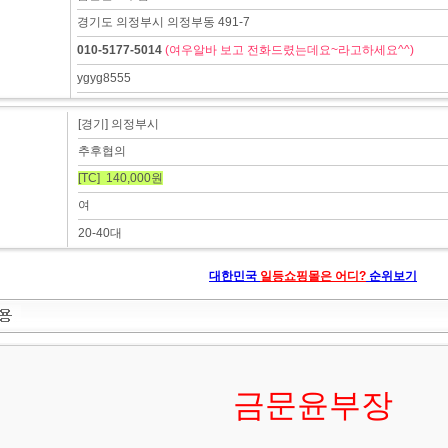
경기도 의정부시 의정부동 491-7
010-5177-5014
(여우알바 보고 전화드렸는데요~라고하세요^^)
ygyg8555
[경기] 의정부시
추후협의
[TC] 140,000원
여
20-40대
대한민국
일등쇼핑몰은 어디?
순위보기
금문윤부장