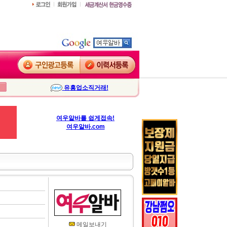
유흥업소직거래!
여우알바를 쉽게접속!
여우알바.com
메일보내기