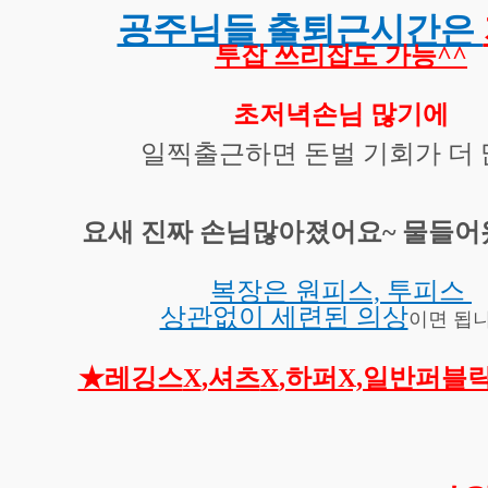
공주님들 출퇴근시간은
투잡 쓰리잡도 가능^^
초저녁손님 많기에
일찍출근하면 돈벌 기회가 더 
요새 진짜 손님많아졌어요~ 물들어
복장은 원피스, 투피스
상관없이 세련된 의상
이면 됩
★레깅스
X
,셔츠
X
,하퍼X,일반퍼블