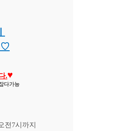
이
욤♡
♥
다.
잡다가능
일오전7시까지