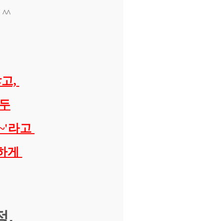
^^
많고,
모두
~'라고
편하게
정,