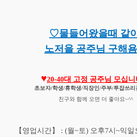
♡
물들어왔을때 같
노저을 공주님 구해
♥
20-40대 고정 공주님 모십니
초보자/학생/휴학생/직장인/
주부/투잡쓰리
친구와 함께 오면 더 좋아요~^^
【영업시간】 : (월~토) 오후7시~익