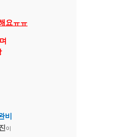
족해요ㅠㅠ
으며
상
완비
진
이