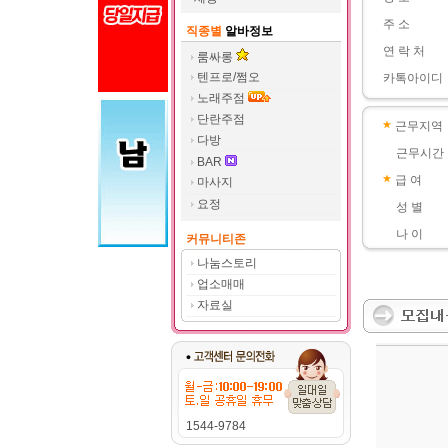
주 소
직종별
알바정보
연 락 처
룸싸롱
텐프로/쩜오
카톡아이디
노래주점
단란주점
근무지역
다방
근무시간
BAR
급 여
마사지
요정
성 별
나 이
커뮤니티존
나눔스토리
업소매매
자료실
1544-9784