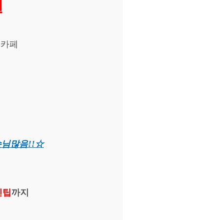
원
,카페
님많음!!☆
인팁
까
지