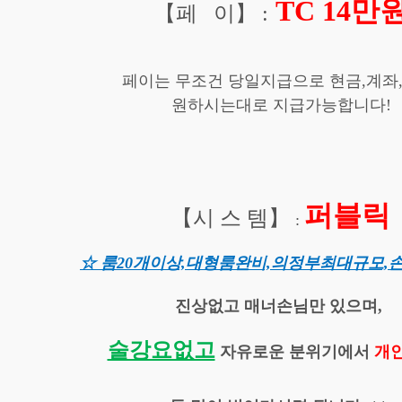
TC 14만
【페 이
】
:
페이는 무조건 당일지급으로 현금,계좌
원하
시
는대로 지급가능합니다!
퍼블릭
【시 스 템
】
:
☆ 룸20개이상,대형룸완비,의정부최대규모,손
진상없고 매너손님만 있으며,
술강요없고
자유로운 분위기에서
개