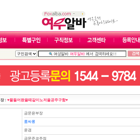
장 :
♥물들어왔을때같이노저을공주구함♥
금문윤부장
룸싸롱
윤겸
금문준코주점