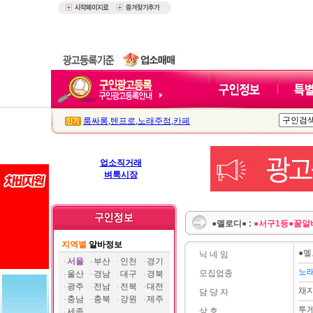
룸싸롱
,
텐프로
,
노래주점
,
카페
업소직거래
벼룩시장
●멜로디● :
●서구1등●꿀알
지역별
알바정보
●멜
닉 네 임
서울
부산
인천
경기
노
모집업종
울산
경남
대구
경북
광주
전남
전북
대전
채
담 당 자
충남
충북
강원
제주
투
상 호
세종