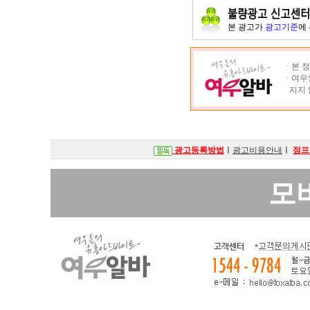
본 광고가
광고기준
에
ㆍ본 정
ㆍ여우알
지지 
광고등록방법
ㅣ
광고비용안내
ㅣ
점프
모