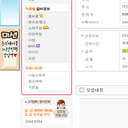
대전
주 소
직종별
알바정보
010
연 락 처
룸싸롱
텐프로/쩜오
카톡아이디
mel
노래주점
단란주점
[대
근무지역
다방
추
근무시간
BAR
[협
급 여
마사지
요정
여
성 별
20
나 이
커뮤니티존
나눔스토리
업소매매
자료실
1544-9784