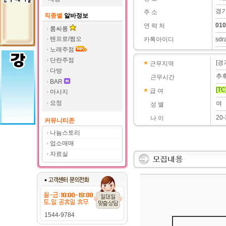
경기
주 소
직종별
알바정보
010
연 락 처
룸싸롱
텐프로/쩜오
카톡아이디
sdr
노래주점
단란주점
[경
근무지역
다방
추
근무시간
BAR
[TC
급 여
마사지
요정
여
성 별
20-
나 이
커뮤니티존
나눔스토리
업소매매
자료실
1544-9784