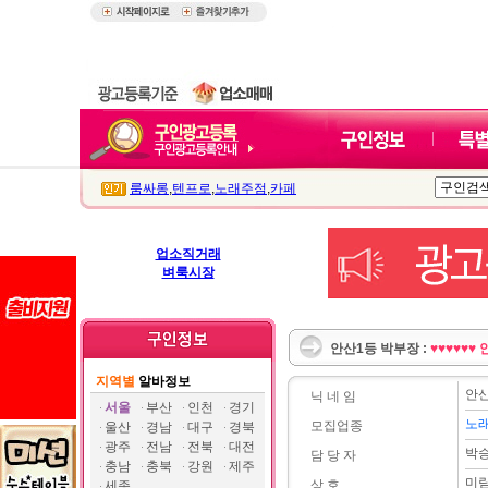
룸싸롱
,
텐프로
,
노래주점
,
카페
업소직거래
벼룩시장
안산1등 박부장 :
♥♥♥♥♥♥
지역별
알바정보
안산
닉 네 임
서울
부산
인천
경기
노
모집업종
울산
경남
대구
경북
광주
전남
전북
대전
박
담 당 자
충남
충북
강원
제주
미
상 호
세종