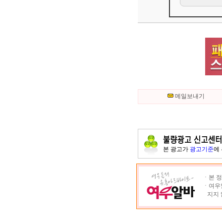
메일보내기
본 광고가
광고기준
에
ㆍ본 정
ㆍ여우알
지지 