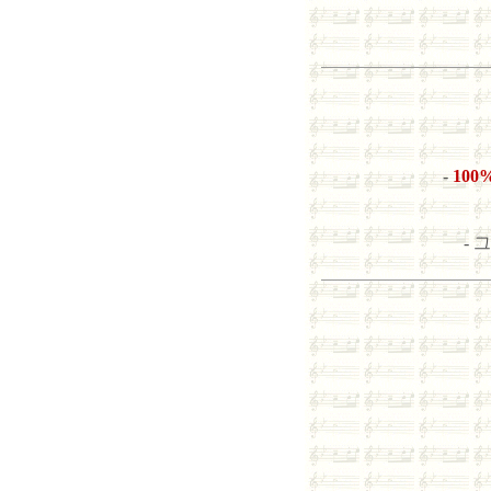
-
10
- 