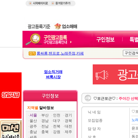
룸싸롱
,
텐프로
,
노래주점
,
카페
업소직거래
벼룩시장
♡포근포근♡ :
주야간 선택
지역별
알바정보
♡
닉 네 임
서울
부산
인천
경기
노
모집업종
울산
경남
대구
경북
광주
전남
전북
대전
윤
담 당 자
충남
충북
강원
제주
동
상 호
세종