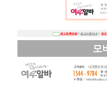
ㆍ본 정
ㆍ여우알
지지 
광고등록방법
ㅣ
광고비용안내
ㅣ
점프
모