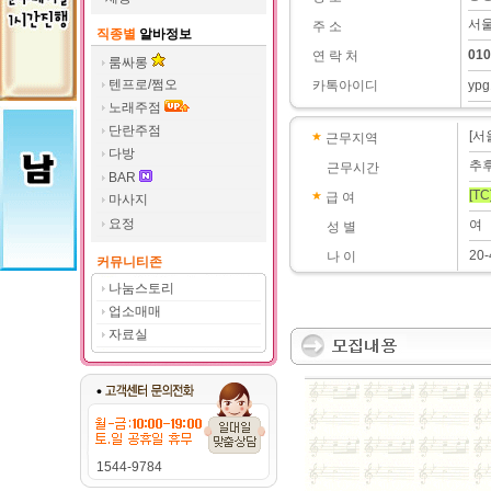
서울
주 소
직종별
알바정보
010
연 락 처
룸싸롱
텐프로/쩜오
카톡아이디
ypg
노래주점
단란주점
[서
근무지역
다방
추
근무시간
BAR
[TC
급 여
마사지
요정
여
성 별
20
나 이
커뮤니티존
나눔스토리
업소매매
자료실
1544-9784