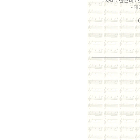
- 차비 / 만근비 
- 