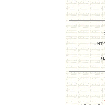
-
- 한T
- 
-