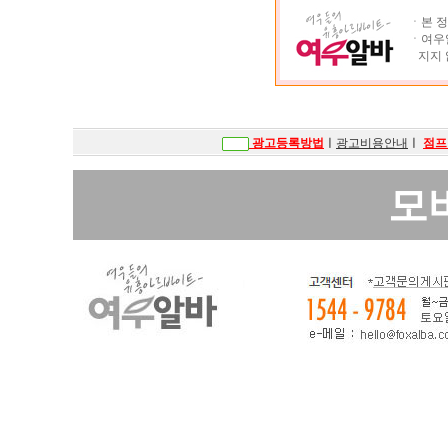
ㆍ본 정
ㆍ여우알
지지 
광고등록방법
ㅣ
광고비용안내
ㅣ
점프
모