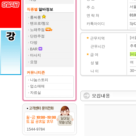
서울
주 소
직종별
알바정보
010
연 락 처
룸싸롱
텐프로/쩜오
카톡아이디
Sj4
노래주점
단란주점
[서
근무지역
다방
추
근무시간
BAR
[시
급 여
마사지
요정
여
성 별
30
나 이
커뮤니티존
나눔스토리
업소매매
자료실
1544-9784