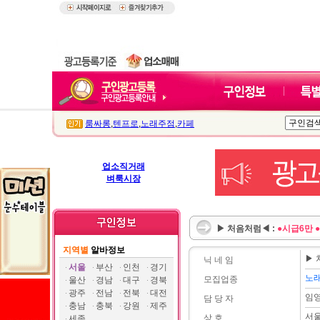
룸싸롱
,
텐프로
,
노래주점
,
카페
업소직거래
벼룩시장
▶ 처음처럼◀ :
●시급6만 
지역별
알바정보
▶
닉 네 임
서울
부산
인천
경기
노
모집업종
울산
경남
대구
경북
광주
전남
전북
대전
임
담 당 자
충남
충북
강원
제주
서울
상 호
세종