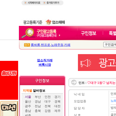
룸싸롱
,
텐프로
,
노래주점
,
카페
업소직거래
벼룩시장
민트 :
♡대구 1등♡ 넘치는
지역별
알바정보
민
닉 네 임
서울
부산
인천
경기
노
모집업종
울산
경남
대구
경북
광주
전남
전북
대전
방
담 당 자
충남
충북
강원
제주
골
상 호
세종