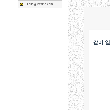
hello@foxalba.com
같이 일