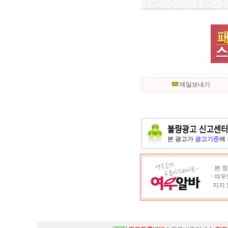
메일보내기
본 광고가
광고기준
에
ㆍ본 정
ㆍ여우알
지지 