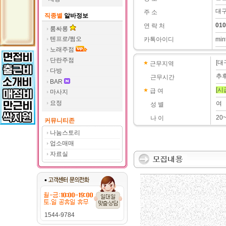
대구
주 소
직종별
알바정보
010
연 락 처
룸싸롱
텐프로/쩜오
카톡아이디
min
노래주점
단란주점
[대
근무지역
다방
추
근무시간
BAR
[시
급 여
마사지
요정
여
성 별
20
나 이
커뮤니티존
나눔스토리
업소매매
자료실
1544-9784