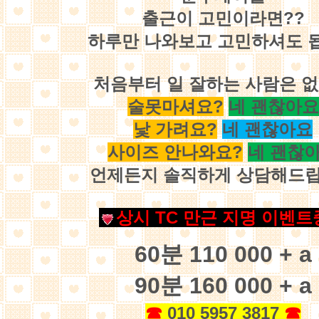
출근이 고민이라면??
하루만 나와보고 고민하셔도 
처음부터 일 잘하는 사람은 
술못마셔요?
네 괜찮아요
낯 가려요?
네 괜찮아요
사이즈 안나와요?
네 괜찮
언제든지 솔직하게 상담해드
상
시 TC 만근 지명 이벤트
60분 110 000 + a
90분 160 000 + a
☎
010 5957 3817
☎