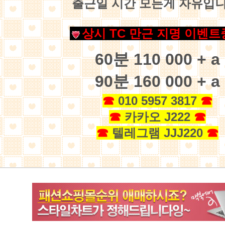
출근일 시간 모든게 자유입
상
시 TC 만근 지명 이벤트
60분 110 000 + a
90분 160 000 + a
☎
010 5957 3817
☎
☎
카카오 J222
☎
☎
텔레그램 JJJ220
☎