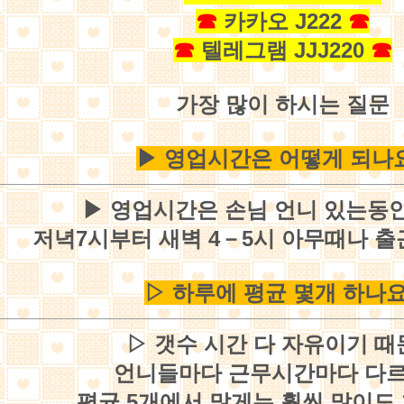
☎
카카오 J222
☎
☎
텔레그램 JJJ220
☎
가장 많이 하시는 질문
▶ 영업시간은 어떻게 되나
▶ 영업시간은 손님 언니 있는동안
저녁7시부터 새벽 4－5시 아무때나 
▷ 하루에 평균 몇개 하나요
▷ 갯수 시간 다 자유이기 때
언니들마다 근무시간마다 다
평균 5개에서 많게는 훨씬 많이도