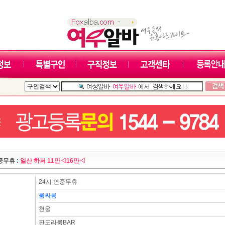
중무휴 :
일산 하퍼 11만◁16만◁
24시 연중무휴
룸싸롱
천웅
판도라룸BAR