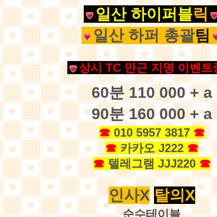
일
산 하이퍼블
릭
일산 하퍼 총괄
팀
상
시 TC 만근 지명 이벤트
60분 110 000 + a
90분 160 000 + a
☎
010 5957 3817
☎
☎
카카오 J222
☎
☎
텔레그램 JJJ220
☎
인사X
탈의X
순수테이블