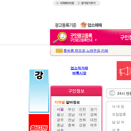
룸싸롱
,
텐프로
,
노래주점
,
카페
업소직거래
벼룩시장
24시 연
지역별
알바정보
닉 네 임
서울
부산
인천
경기
모집업종
울산
경남
대구
경북
광주
전남
전북
대전
담 당 자
충남
충북
강원
제주
상 호
세종