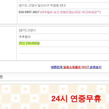
경기도 고양시 일산서구 주엽동 18-2
010-5957-3817
(여우알바 보고 전화드렸는데요~라고하세요^^)
[경기] 고양시
추후협의
[TC] 150,000원
대한민국
일등쇼핑몰은 어디?
순위보기
24시 연중무휴