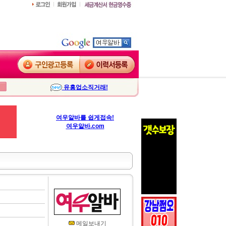
유흥업소직거래!
여우알바를 쉽게접속!
여우알바.com
메일보내기