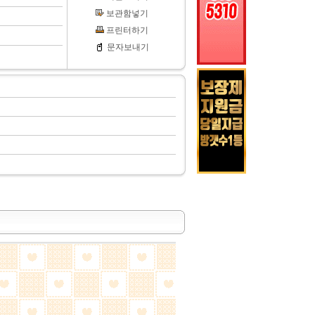
보관함넣기
프린터하기
문자보내기