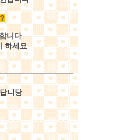
?
긴합니다
히 하세요
많답니당