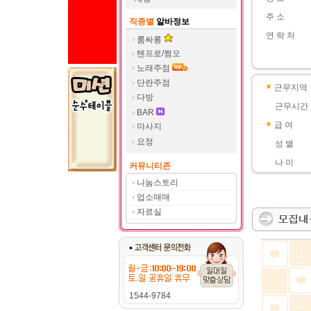
주 소
직종별
알바정보
연 락 처
룸싸롱
텐프로/쩜오
노래주점
단란주점
근무지역
다방
근무시간
BAR
급 여
마사지
요정
성 별
나 이
커뮤니티존
나눔스토리
업소매매
자료실
1544-9784