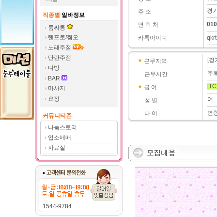
경기
주 소
직종별
알바정보
010
연 락 처
룸싸롱
텐프로/쩜오
카톡아이디
qkr
노래주점
단란주점
[경
근무지역
다방
추
근무시간
BAR
[TC
급 여
마사지
요정
여
성 별
연
나 이
커뮤니티존
나눔스토리
업소매매
자료실
1544-9784