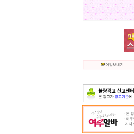
메일보내기
본 광고가
광고기준
에
ㆍ본 정
ㆍ여우알
지지 