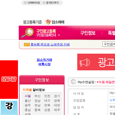
룸싸롱
,
텐프로
,
노래주점
,
카페
업소직거래
벼룩시장
Hp수연실장 :
♥수원 제일큰
지역별
알바정보
H
닉 네 임
서울
부산
인천
경기
노
모집업종
울산
경남
대구
경북
광주
전남
전북
대전
박
담 당 자
충남
충북
강원
제주
핫
상 호
세종