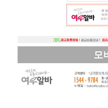
ㆍ본 정
ㆍ여우알
지지 
광고등록방법
ㅣ
광고비용안내
ㅣ
점프
모