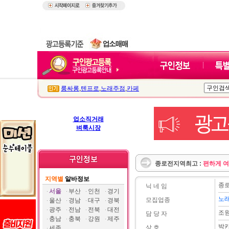
룸싸롱
,
텐프로
,
노래주점
,
카페
업소직거래
벼룩시장
종로전지역최고 :
편하게 
지역별
알바정보
종
닉 네 임
서울
부산
인천
경기
노
모집업종
울산
경남
대구
경북
광주
전남
전북
대전
조
담 당 자
충남
충북
강원
제주
박
상 호
세종