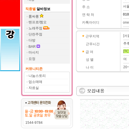
서울
주 소
직종별
알바정보
010
연 락 처
룸싸롱
텐프로/쩜오
카톡아이디
one
노래주점
단란주점
[서
근무지역
다방
추
근무시간
BAR
[TC
급 여
마사지
요정
여
성 별
20
나 이
커뮤니티존
나눔스토리
업소매매
자료실
1544-9784