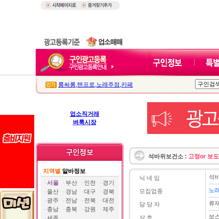
룸싸롱
,
텐프로
,
노래주점
,
카페
업소직거래
벼룩시장
석바위보건소 :
고정or 보
지역별
알바정보
석
닉 네 임
서울
부산
인천
경기
노
모집업종
울산
경남
대구
경북
광주
전남
전북
대전
류
담 당 자
충남
충북
강원
제주
보
상 호
세종