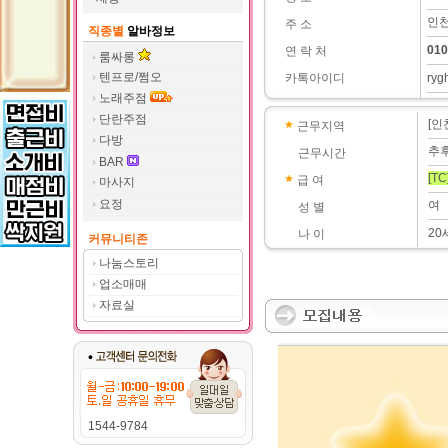
인천
주 소
직종별
알바정보
010
연 락 처
룸싸롱
텐프로/쩜오
카톡아이디
ryg
노래주점
단란주점
[인
근무지역
다방
추
근무시간
BAR
[TC
급 여
마사지
요정
여
성 별
20
나 이
커뮤니티존
나눔스토리
업소매매
자료실
1544-9784