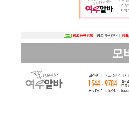
ㆍ본 정
ㆍ여우알
지지 
광고등록방법
ㅣ
광고비용안내
ㅣ
점프
모