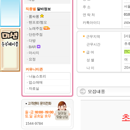
서울
주 소
직종별
알바정보
010
연 락 처
룸싸롱
텐프로/쩜오
카톡아이디
zld
노래주점
단란주점
[서
근무지역
다방
추
근무시간
BAR
[TC
급 여
마사지
요정
여
성 별
20
나 이
커뮤니티존
나눔스토리
업소매매
자료실
초
1544-9784