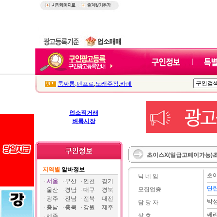
룸싸롱
,
텐프로
,
노래주점
,
카페
업소직거래
벼룩시장
초이스X(일급고페이가능)초
지역별
알바정보
초
닉 네 임
서울
부산
인천
경기
단
모집업종
울산
경남
대구
경북
광주
전남
전북
대전
박
담 당 자
충남
충북
강원
제주
쎄
상 호
세종