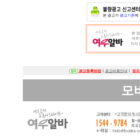
본 광고가
광고기준
에
ㆍ본 정
ㆍ여우알
지지 
광고등록방법
ㅣ
광고비용안내
ㅣ
점프
모