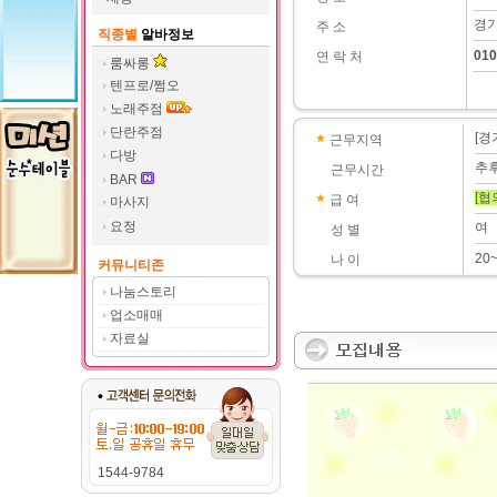
경기
주 소
직종별
알바정보
010
연 락 처
룸싸롱
텐프로/쩜오
노래주점
단란주점
[경
근무지역
다방
추
근무시간
BAR
[협
급 여
마사지
요정
여
성 별
20
나 이
커뮤니티존
나눔스토리
업소매매
자료실
1544-9784