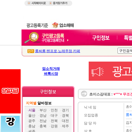
룸싸롱
,
텐프로
,
노래주점
,
카페
업소직거래
벼룩시장
초이스김대표 :
♥***♥ 무
지역별
알바정보
초
닉 네 임
서울
부산
인천
경기
룸
모집업종
울산
경남
대구
경북
광주
전남
전북
대전
김
담 당 자
충남
충북
강원
제주
초
상 호
세종