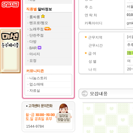
서울
주 소
직종별
알바정보
010
연 락 처
룸싸롱
텐프로/쩜오
카톡아이디
gm
노래주점
단란주점
[서
근무지역
다방
추
근무시간
BAR
[협
급 여
마사지
요정
여
성 별
20
나 이
커뮤니티존
나눔스토리
업소매매
자료실
1544-9784