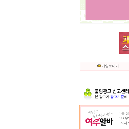
메일보내기
본 광고가
광고기준
에
ㆍ본 정
ㆍ여우알
지지 