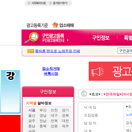
룸싸롱
,
텐프로
,
노래주점
,
카페
업소직거래
벼룩시장
♥초코♥ :
♥전국유일♥24시
지역별
알바정보
♥초
닉 네 임
서울
부산
인천
경기
노
모집업종
울산
경남
대구
경북
광주
전남
전북
대전
김
담 당 자
충남
충북
강원
제주
섹
상 호
세종