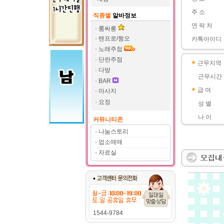
주 소
직종별
알바정보
연 락 처
룸싸롱
텐프로/쩜오
카톡아이디
노래주점
단란주점
근무지역
다방
근무시간
BAR
급 여
마사지
요정
성 별
나 이
커뮤니티존
나눔스토리
업소매매
자료실
1544-9784