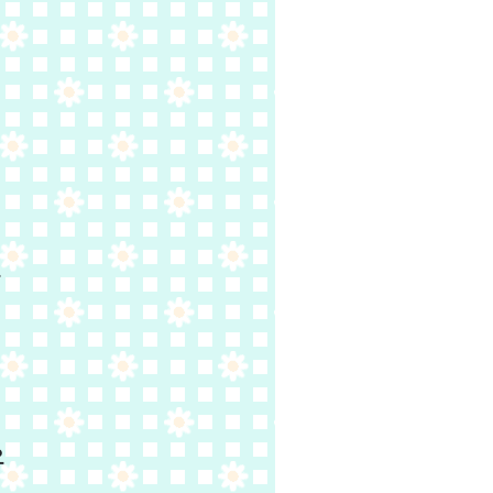
서
요
요