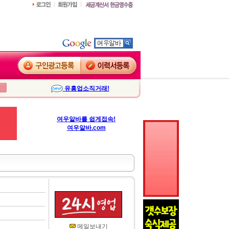
유흥업소직거래!
여우알바를 쉽게접속!
여우알바.com
메일보내기