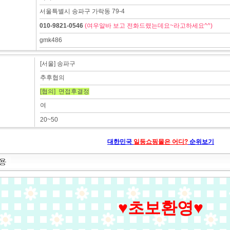
서울특별시 송파구 가락동 79-4
010-9821-0546
(여우알바 보고 전화드렸는데요~라고하세요^^)
gmk486
[서울] 송파구
추후협의
[협의] 면접후결정
여
20~50
대한민국
일등쇼핑몰은 어디?
순위보기
♥초보환영♥