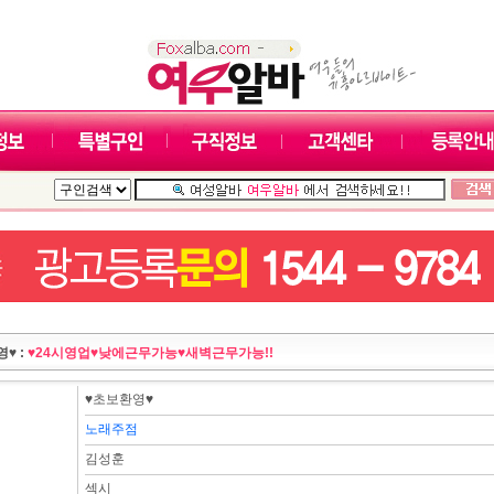
♥ :
♥24시영업♥낮에근무가능♥새벽근무가능!!
♥초보환영♥
노래주점
김성훈
섹시