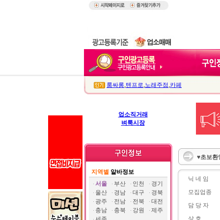
룸싸롱
,
텐프로
,
노래주점
,
카페
업소직거래
벼룩시장
♥초보환영
지역별
알바정보
닉 네 임
서울
부산
인천
경기
모집업종
울산
경남
대구
경북
광주
전남
전북
대전
담 당 자
충남
충북
강원
제주
상 호
세종