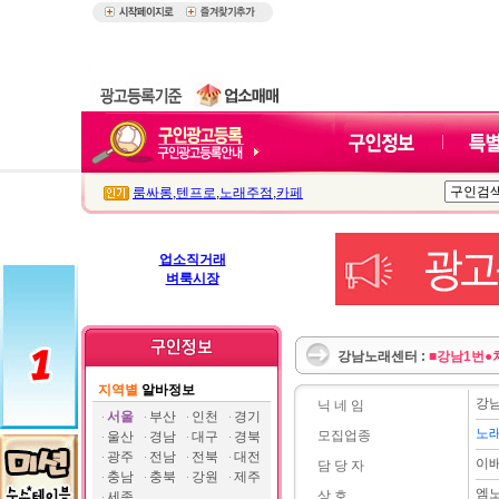
룸싸롱
,
텐프로
,
노래주점
,
카페
업소직거래
벼룩시장
강남노래센터 :
■강남1번●
지역별
알바정보
강
닉 네 임
서울
부산
인천
경기
노
모집업종
울산
경남
대구
경북
광주
전남
전북
대전
이
담 당 자
충남
충북
강원
제주
엠
상 호
세종