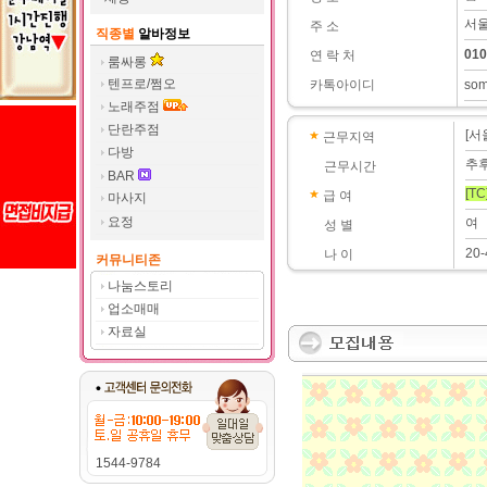
서울
주 소
직종별
알바정보
010
연 락 처
룸싸롱
텐프로/쩜오
카톡아이디
so
노래주점
단란주점
[서
근무지역
다방
추
근무시간
BAR
[TC
급 여
마사지
요정
여
성 별
20
나 이
커뮤니티존
나눔스토리
업소매매
자료실
1544-9784