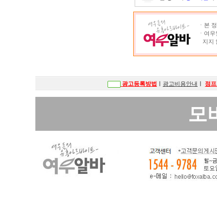
ㆍ본 정
ㆍ여우알
지지 
광고등록방법
ㅣ
광고비용안내
ㅣ
점프
모