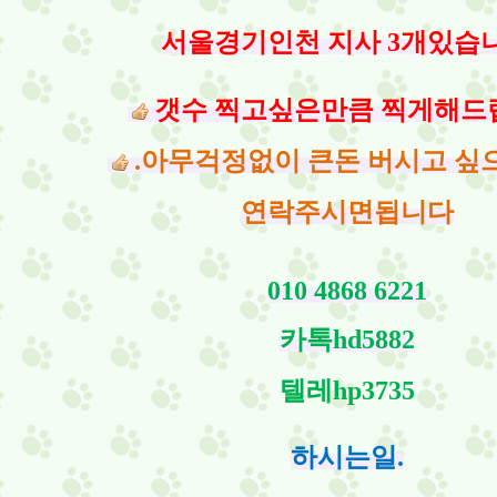
서울경기인천 지사 3개있습
갯수 찍고싶은만큼 찍게해드
.
아무걱정없이 큰돈 버시고 싶
연락주시면됩니다
010 4868 6221
카톡hd5882
텔레hp3735
하시는일.