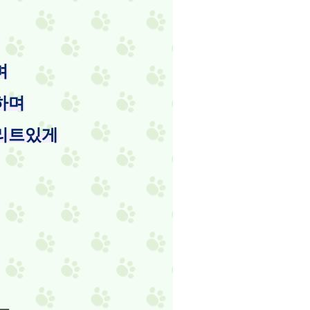
며
하며
리트있게