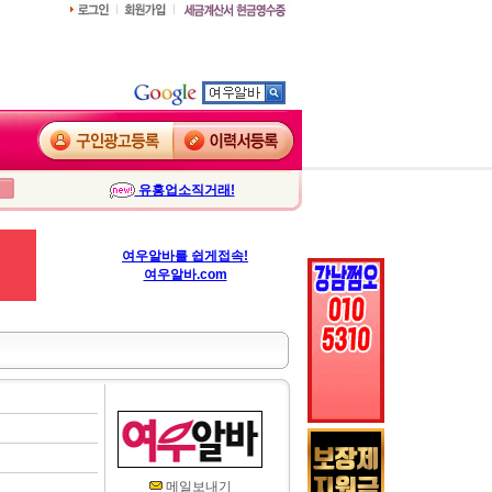
유흥업소직거래!
여우알바를 쉽게접속!
여우알바.com
메일보내기