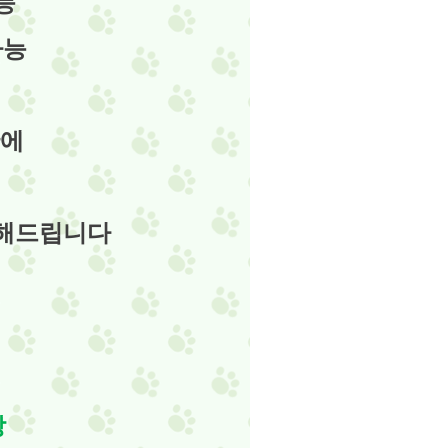
능
가능
간에
로해드립니다
상