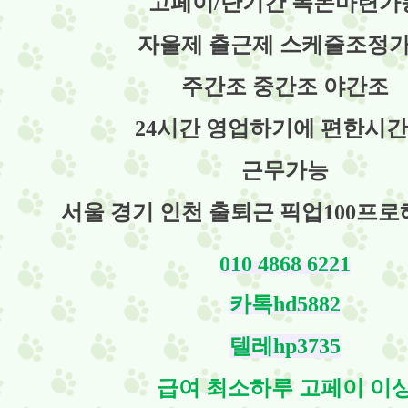
고페이/단기간 목돈마련가
자율제 출근제 스케줄조정
주간조 중간조 야간조
24시간 영업하기에 편한시
근무가능
서울 경기 인천 출퇴근 픽업100프
010 4868 6221
카톡hd5882
텔레hp3735
급여 최소하루 고페이 이