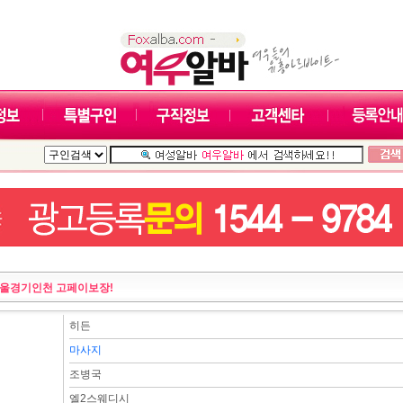
울경기인천 고페이보장!
히든
마사지
조병국
엘2스웨디시