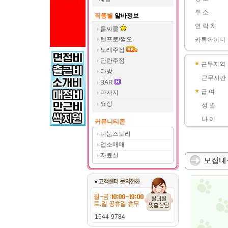
주 소
직종별
알바정보
연 락 처
룸싸롱
텐프로/쩜오
카톡아이디
노래주점
단란주점
근무지역
다방
근무시간
BAR
급 여
마사지
요정
성 별
나 이
커뮤니티존
나눔스토리
업소매매
자료실
1544-9784