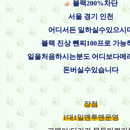
블랙200%차단
서울 경기 인천
어디서든 일하실수있으시
블랙 진상 뺀찌100프로 가능
일을처음하시는분도 어디보다메
돈버실수있습니다
장점
1대1일맨투맨운영