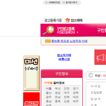
룸싸롱
,
텐프로
,
노래주점
,
카페
업소직거래
벼룩시장
히든 :
서
지역별
알바정보
닉 네 임
서울
부산
인천
경기
모집업종
울산
경남
대구
경북
광주
전남
전북
대전
담 당 자
충남
충북
강원
제주
상 호
세종