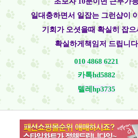
초보자 10분이면 근무가
일대충하면서 일잡는 그런샵이 
기회가 오셧을때 확실히 잡
확실하게책임저 드립니다
010 4868 6221
카톡hd5882
텔레hp3735