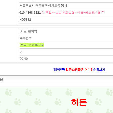
서울특별시 영등포구 여의도동 53-3
010-4868-6221
(여우알바 보고 전화드렸는데요~라고하세요^^)
HD5882
[서울] 전지역
추후협의
[협의] 면접후결정
여
20-40
대한민국
일등쇼핑몰은 어디?
순위보기
히든