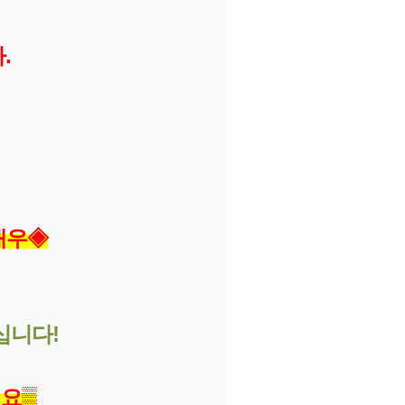
.
대우
◈
십니다!
세요
▒