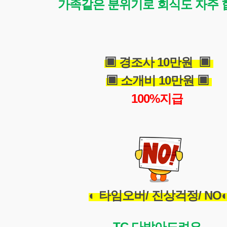
가족같은 분위기로 
회식도 자주 
▣ 
경조사 10만원  
▣ 
▣ 
소개비 10만원 
▣ 
100%지급 
◐ 타임오버/ 진상걱정/ NO
TC 다받아드려요.