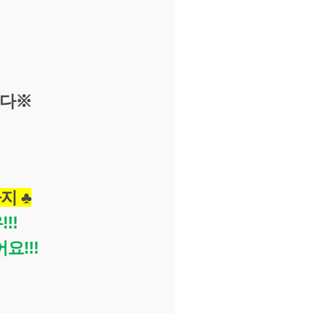
.다
※
지 
♣
!!
요!!!