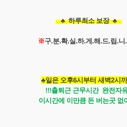
   ♣  하루최소 보장  
♣   
※
구.분.확.실.하.게.해.드.립.니
♣일은 
오후6시부터 새벽
2시까
 !!!출퇴근 근무시간  완전자유!
  이시간에 이만큼 돈 버는곳 없어