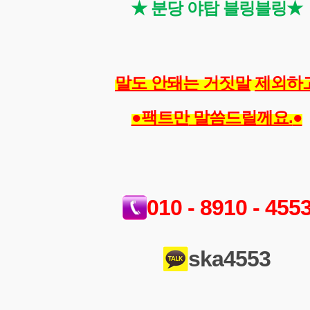
★ 분당 야탑 블링블링
★
말도 안돼는 거짓말
제외하
●팩트만
 말씀드릴께요.
●
010 - 8910 - 455
ska4553