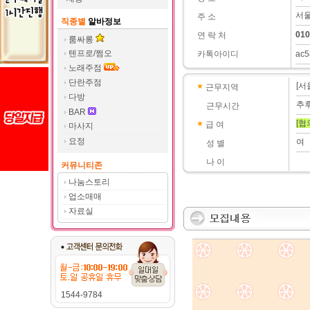
서울
주 소
직종별
알바정보
010
연 락 처
룸싸롱
텐프로/쩜오
카톡아이디
ac5
노래주점
단란주점
[서
근무지역
다방
추
근무시간
BAR
[협
급 여
마사지
요정
여
성 별
나 이
커뮤니티존
나눔스토리
업소매매
자료실
1544-9784