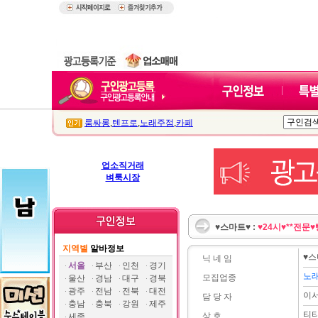
룸싸롱
,
텐프로
,
노래주점
,
카페
업소직거래
벼룩시장
♥스마트♥ :
♥24시♥**전
지역별
알바정보
♥스
닉 네 임
서울
부산
인천
경기
노
모집업종
울산
경남
대구
경북
광주
전남
전북
대전
이
담 당 자
충남
충북
강원
제주
티
상 호
세종