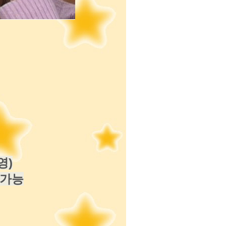
영)
두가능