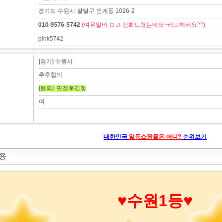
경기도 수원시 팔달구 인계동 1026-2
010-9576-5742
(여우알바 보고 전화드렸는데요~라고하세요^^)
pink5742
[경기] 수원시
추후협의
[협의] 면접후결정
여
대한민국
일등쇼핑몰은 어디?
순위보기
♥수원1등♥