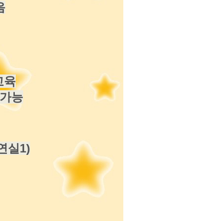
음
교육
무가능
연실1)