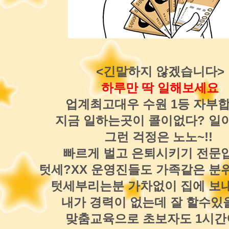
<긴말하지 않겠습니다>
하루만 딱 일해보세요
업계최고대우 수원 1등 자부
지금 일하는곳이 콜이없다? 일
그런 걱정은 노노~!!
빠르게 벌고 은퇴시키기 전문
텃세?XX 운영진들도 가족같은 분위
텃세부리는분 가차없이 집에 보
내가 경력이 없는데 잘 할수있
맞춤교육으로 초보자도 1시