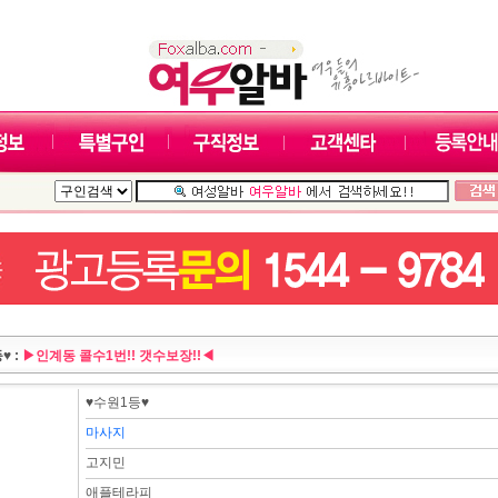
♥ :
▶인계동 콜수1번!! 갯수보장!!◀
♥수원1등♥
마사지
고지민
애플테라피