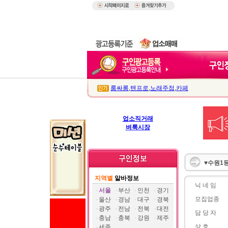
룸싸롱
,
텐프로
,
노래주점
,
카페
업소직거래
벼룩시장
♥수원1등
지역별
알바정보
닉 네 임
서울
부산
인천
경기
모집업종
울산
경남
대구
경북
광주
전남
전북
대전
담 당 자
충남
충북
강원
제주
상 호
세종