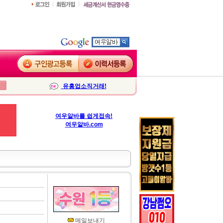
유흥업소직거래!
여우알바를 쉽게접속!
여우알바.com
메일보내기