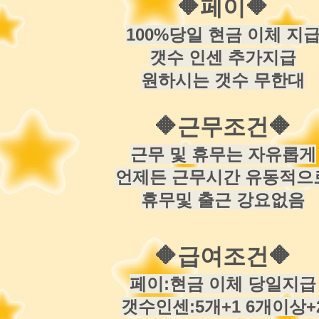
🔶
페이
🔶
100%당일 현금 이체 지
갯수 인센 추가지급
원하시는 갯수 무한대
🔶
근무조건
🔶
근무 및 휴무는 자유롭게
언제든 근무시간 유동적으
휴무및 출근 강요없음
🔶
급여조건
🔶
페이:현금 이체 당일지급
갯수인센:5개+1 6개이상+