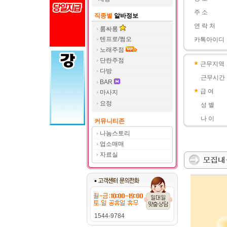
주 소
직종별
알바정보
연 락 처
룸싸롱
텐프로/쩜오
카톡아이디
노래주점
단란주점
근무지역
다방
근무시간
BAR
급 여
마사지
요정
성 별
나 이
커뮤니티존
나눔스토리
업소매매
자료실
1544-9784