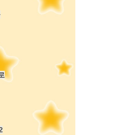
급
로
2