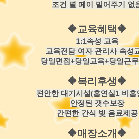
조건 별 페이 밀어주기 없
🔶
교육혜택
🔶
1:1속성 교육
교육전담 여자 관리사 속성
당일면접+당일교육+당일근
🔶
복리후생
🔶
편안한 대기시설(흡연실1 비흡
안정된 갯수보장
간편한 간식 빛 음료제공
🔶
매장소개
🔶