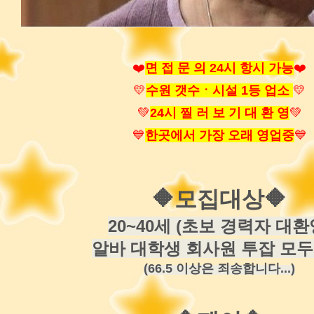
❤️
면 접 문 의 24시 항시 가능
❤️
💛
수원 갯수
ㆍ
시설 1등 업소
💛
💚
24시 찔 러 보 기 대 환 영
💚
💙
한곳에서 가장 오래 영업중
💙
🔶
모집대상
🔶
20~40세 (초보 경력자 대환
알바 대학생 회사원 투잡 모
(66.5 이상은 죄송합니다...)